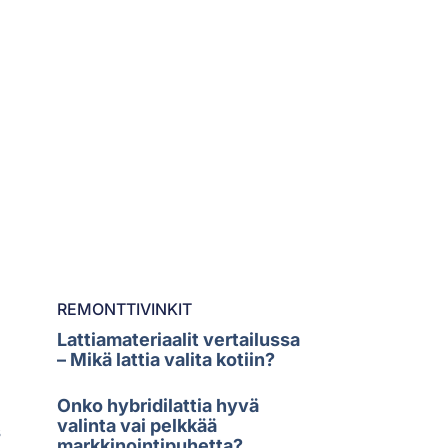
REMONTTIVINKIT
Lattiamateriaalit vertailussa
– Mikä lattia valita kotiin?
Onko hybridilattia hyvä
valinta vai pelkkää
s
markkinointipuhetta?