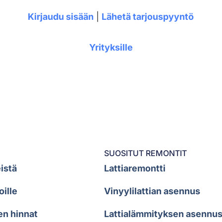
Kirjaudu sisään
|
Lähetä tarjouspyyntö
Yrityksille
SUOSITUT REMONTIT
istä
Lattiaremontti
oille
Vinyylilattian asennus
en hinnat
Lattialämmityksen asennu