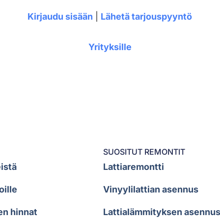
Kirjaudu sisään
|
Lähetä tarjouspyyntö
Yrityksille
SUOSITUT REMONTIT
istä
Lattiaremontti
oille
Vinyylilattian asennus
en hinnat
Lattialämmityksen asennu