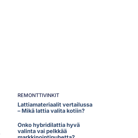
REMONTTIVINKIT
Lattiamateriaalit vertailussa
– Mikä lattia valita kotiin?
Onko hybridilattia hyvä
valinta vai pelkkää
s
markkinointipuhetta?