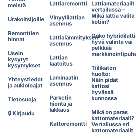
Lattiaremontti
Lattiamateriaalit
meistä
vertailussa –
Mikä lattia valita
Vinyylilattian
Urakoitsijoille
kotiin?
asennus
Remonttien
Onko hybridilatti
Lattialämmityksen
hinnat
hyvä valinta vai
asennus
pelkkää
Usein
markkinointipuh
Lattian
kysytyt
laatoitus
kysymykset
Tiilikaton
huolto:
Laminaatin
Yhteystiedot
Näin pidät
asennus
ja aukioloajat
kattosi
hyvässä
Parketin
kunnossa
Tietosuoja
hionta ja
lakkaus
Mikä on paras
🔒 Kirjaudu
kattomateriaali?
Kattoremontti
Vertailussa eri
kattomateriaalit