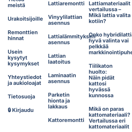
Lattiaremontti
Lattiamateriaalit
meistä
vertailussa –
Mikä lattia valita
Vinyylilattian
Urakoitsijoille
kotiin?
asennus
Remonttien
Onko hybridilatti
Lattialämmityksen
hinnat
hyvä valinta vai
asennus
pelkkää
Usein
markkinointipuh
Lattian
kysytyt
laatoitus
kysymykset
Tiilikaton
huolto:
Laminaatin
Yhteystiedot
Näin pidät
asennus
ja aukioloajat
kattosi
hyvässä
Parketin
kunnossa
Tietosuoja
hionta ja
lakkaus
Mikä on paras
🔒 Kirjaudu
kattomateriaali?
Kattoremontti
Vertailussa eri
kattomateriaalit