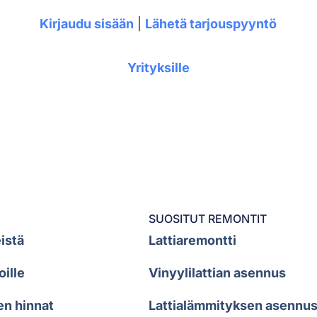
Kirjaudu sisään
|
Lähetä tarjouspyyntö
Yrityksille
SUOSITUT REMONTIT
istä
Lattiaremontti
oille
Vinyylilattian asennus
en hinnat
Lattialämmityksen asennu