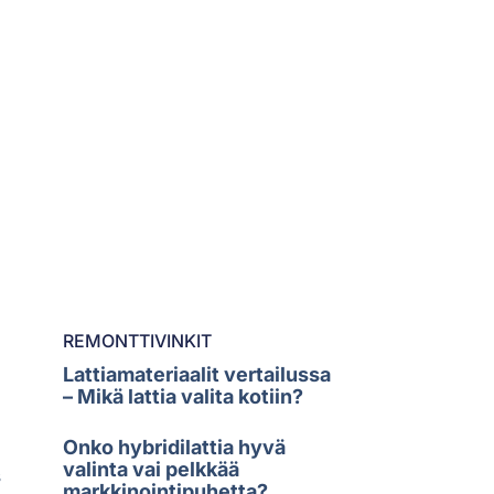
REMONTTIVINKIT
Lattiamateriaalit vertailussa
– Mikä lattia valita kotiin?
Onko hybridilattia hyvä
valinta vai pelkkää
s
markkinointipuhetta?