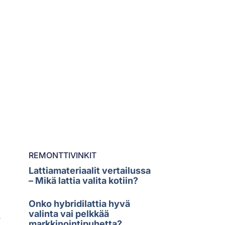
REMONTTIVINKIT
Lattiamateriaalit vertailussa
– Mikä lattia valita kotiin?
Onko hybridilattia hyvä
valinta vai pelkkää
s
markkinointipuhetta?