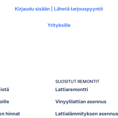
Kirjaudu sisään
|
Lähetä tarjouspyyntö
Yrityksille
SUOSITUT REMONTIT
istä
Lattiaremontti
oille
Vinyylilattian asennus
en hinnat
Lattialämmityksen asennu