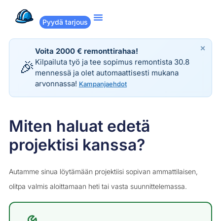
Pyydä tarjous
Suositut remontit
Miten Remppakamu toimii?
×
Voita 2000 € remonttirahaa!
Kilpailuta työ ja tee sopimus remontista 30.8
🎉
mennessä ja olet automaattisesti mukana
arvonnassa!
Kampanjaehdot
Miten haluat edetä
projektisi kanssa?
Autamme sinua löytämään projektiisi sopivan ammattilaisen,
olitpa valmis aloittamaan heti tai vasta suunnittelemassa.