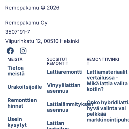
Remppakamu © 2026
Remppakamu Oy
3507191-7
Viipurinkatu 12, 00510 Helsinki
MEISTÄ
SUOSITUT
REMONTTIVINKI
REMONTIT
T
Tietoa
Lattiaremontti
Lattiamateriaalit
meistä
vertailussa –
Mikä lattia valita
Vinyylilattian
Urakoitsijoille
kotiin?
asennus
Remonttien
Onko hybridilatti
Lattialämmityksen
hinnat
hyvä valinta vai
asennus
pelkkää
Usein
markkinointipuh
Lattian
kysytyt
laatoitus