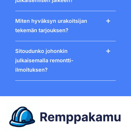
julkaisemisen jälkeen?
Miten hyväksyn urakoitsijan
tekemän tarjouksen?
Sitoudunko johonkin
julkaisemalla remontti-
ilmoituksen?