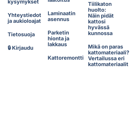
kysymykset
Tiilikaton
huolto:
Laminaatin
Yhteystiedot
Näin pidät
asennus
ja aukioloajat
kattosi
hyvässä
Parketin
kunnossa
Tietosuoja
hionta ja
lakkaus
Mikä on paras
🔒 Kirjaudu
kattomateriaali?
Kattoremontti
Vertailussa eri
kattomateriaalit