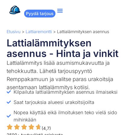
Pyydä tarjous
Suositut remontit
Miten Remppakamu toimii?
Etusivu
>
Lattiaremontti
>
Lattialämmityksen asennus
Lattialämmityksen
asennus - Hinta ja vinkit
Lattialämmitys lisää asumismukavuutta ja
tehokkuutta. Lähetä tarjouspyyntö
Remppakamuun ja valitse paras urakoitsija
asentamaan lattialämmitys kotiisi.
Kilpailuta lattialämmityksen asennus ilmaiseksi
Saat tarjouksia alueesi urakoitsijoilta
Nopea käyttää eikä ilmoituksen teko vielä sido
mihinkään
(4,7)
2500+ tyytyväistä asiakasta