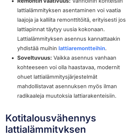
Remontin vaativuus:
Vanhoihin kohteisiin
lattialämmityksen asentaminen voi vaatia
laajoja ja kalliita remonttitöitä, erityisesti jos
lattiapinnat täytyy uusia kokonaan.
Lattialämmityksen asennus kannattaakin
yhdistää muihin
lattiaremontteihin
.
Soveltuvuus:
Vaikka asennus vanhaan
kohteeseen voi olla haastavaa, modernit
ohuet lattialämmitysjärjestelmät
mahdollistavat asennuksen myös ilman
radikaaleja muutoksia lattiarakenteisiin.
Kotitalousvähennys
lattialämmityksen