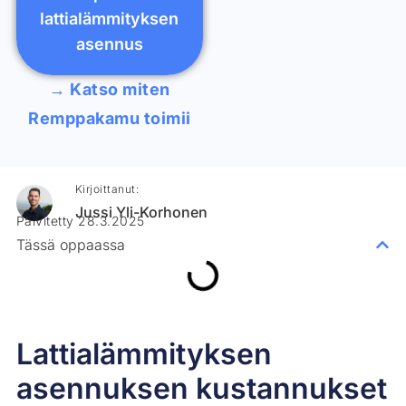
lattialämmityksen
asennus
→ Katso miten
Remppakamu toimii
Kirjoittanut:
Jussi Yli-Korhonen
Päivitetty 28.3.2025
Tässä oppaassa
Lattialämmityksen
asennuksen kustannukset