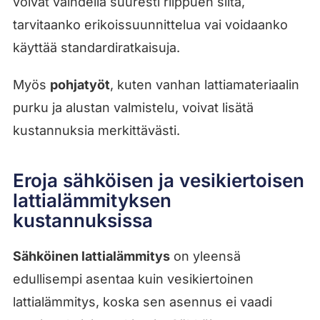
voivat vaihdella suuresti riippuen siitä,
tarvitaanko erikoissuunnittelua vai voidaanko
käyttää standardiratkaisuja.
Myös
pohjatyöt
, kuten vanhan lattiamateriaalin
purku ja alustan valmistelu, voivat lisätä
kustannuksia merkittävästi.
Eroja sähköisen ja vesikiertoisen
lattialämmityksen
kustannuksissa
Sähköinen lattialämmitys
on yleensä
edullisempi asentaa kuin vesikiertoinen
lattialämmitys, koska sen asennus ei vaadi