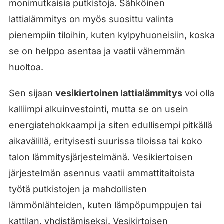
monimutkaisia putkistoja. Sähköinen
lattialämmitys on myös suosittu valinta
pienempiin tiloihin, kuten kylpyhuoneisiin, koska
se on helppo asentaa ja vaatii vähemmän
huoltoa.
Sen sijaan
vesikiertoinen lattialämmitys
voi olla
kalliimpi alkuinvestointi, mutta se on usein
energiatehokkaampi ja siten edullisempi pitkällä
aikavälillä, erityisesti suurissa tiloissa tai koko
talon lämmitysjärjestelmänä. Vesikiertoisen
järjestelmän asennus vaatii ammattitaitoista
työtä putkistojen ja mahdollisten
lämmönlähteiden, kuten lämpöpumppujen tai
kattilan, yhdistämiseksi. Vesikirtoisen