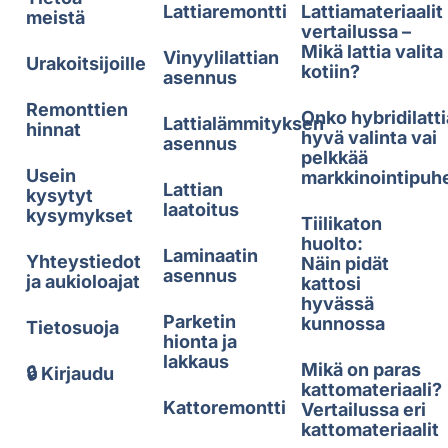
Lattiaremontti
Lattiamateriaalit
meistä
vertailussa –
Mikä lattia valita
Vinyylilattian
Urakoitsijoille
kotiin?
asennus
Remonttien
Onko hybridilatti
Lattialämmityksen
hinnat
hyvä valinta vai
asennus
pelkkää
Usein
markkinointipuh
Lattian
kysytyt
laatoitus
kysymykset
Tiilikaton
huolto:
Laminaatin
Yhteystiedot
Näin pidät
asennus
ja aukioloajat
kattosi
hyvässä
Parketin
kunnossa
Tietosuoja
hionta ja
lakkaus
Mikä on paras
🔒 Kirjaudu
kattomateriaali?
Kattoremontti
Vertailussa eri
kattomateriaalit