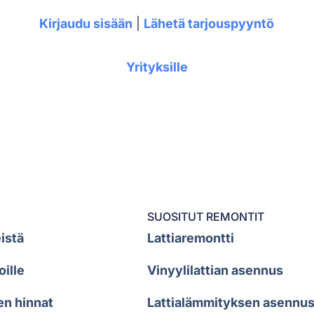
Kirjaudu sisään
|
Lähetä tarjouspyyntö
Yrityksille
SUOSITUT REMONTIT
istä
Lattiaremontti
oille
Vinyylilattian asennus
en hinnat
Lattialämmityksen asennu