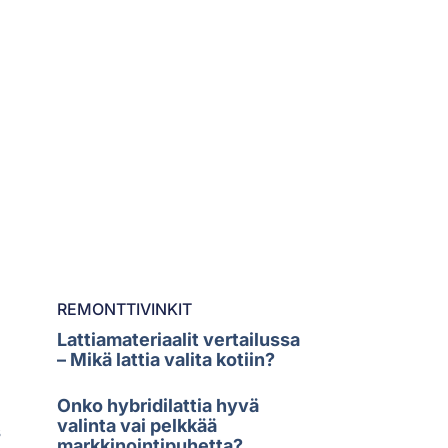
REMONTTIVINKIT
Lattiamateriaalit vertailussa
– Mikä lattia valita kotiin?
Onko hybridilattia hyvä
valinta vai pelkkää
s
markkinointipuhetta?