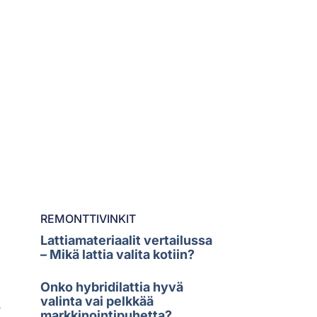
REMONTTIVINKIT
Lattiamateriaalit vertailussa
– Mikä lattia valita kotiin?
Onko hybridilattia hyvä
valinta vai pelkkää
s
markkinointipuhetta?