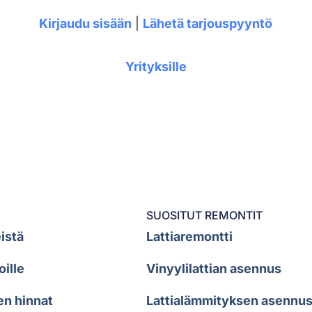
Kirjaudu sisään
|
Lähetä tarjouspyyntö
Yrityksille
SUOSITUT REMONTIT
istä
Lattiaremontti
oille
Vinyylilattian asennus
en hinnat
Lattialämmityksen asennu