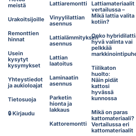
Lattiaremontti
Lattiamateriaalit
meistä
vertailussa –
Mikä lattia valita
Vinyylilattian
Urakoitsijoille
kotiin?
asennus
Remonttien
Onko hybridilatti
Lattialämmityksen
hinnat
hyvä valinta vai
asennus
pelkkää
Usein
markkinointipuh
Lattian
kysytyt
laatoitus
kysymykset
Tiilikaton
huolto:
Laminaatin
Yhteystiedot
Näin pidät
asennus
ja aukioloajat
kattosi
hyvässä
Parketin
kunnossa
Tietosuoja
hionta ja
lakkaus
Mikä on paras
🔒 Kirjaudu
kattomateriaali?
Kattoremontti
Vertailussa eri
kattomateriaalit