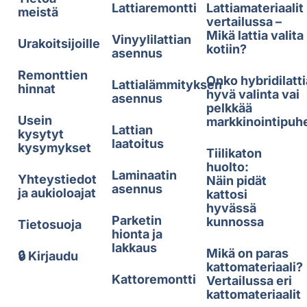
Lattiaremontti
Lattiamateriaalit
meistä
vertailussa –
Mikä lattia valita
Vinyylilattian
Urakoitsijoille
kotiin?
asennus
Remonttien
Onko hybridilatti
Lattialämmityksen
hinnat
hyvä valinta vai
asennus
pelkkää
Usein
markkinointipuh
Lattian
kysytyt
laatoitus
kysymykset
Tiilikaton
huolto:
Laminaatin
Yhteystiedot
Näin pidät
asennus
ja aukioloajat
kattosi
hyvässä
Parketin
kunnossa
Tietosuoja
hionta ja
lakkaus
Mikä on paras
🔒 Kirjaudu
kattomateriaali?
Kattoremontti
Vertailussa eri
kattomateriaalit