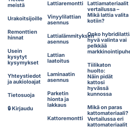
Lattiaremontti
Lattiamateriaalit
meistä
vertailussa –
Mikä lattia valita
Vinyylilattian
Urakoitsijoille
kotiin?
asennus
Remonttien
Onko hybridilatti
Lattialämmityksen
hinnat
hyvä valinta vai
asennus
pelkkää
Usein
markkinointipuh
Lattian
kysytyt
laatoitus
kysymykset
Tiilikaton
huolto:
Laminaatin
Yhteystiedot
Näin pidät
asennus
ja aukioloajat
kattosi
hyvässä
Parketin
kunnossa
Tietosuoja
hionta ja
lakkaus
Mikä on paras
🔒 Kirjaudu
kattomateriaali?
Kattoremontti
Vertailussa eri
kattomateriaalit