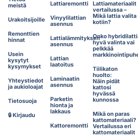
Lattiaremontti
Lattiamateriaalit
meistä
vertailussa –
Mikä lattia valita
Vinyylilattian
Urakoitsijoille
kotiin?
asennus
Remonttien
Onko hybridilatti
Lattialämmityksen
hinnat
hyvä valinta vai
asennus
pelkkää
Usein
markkinointipuh
Lattian
kysytyt
laatoitus
kysymykset
Tiilikaton
huolto:
Laminaatin
Yhteystiedot
Näin pidät
asennus
ja aukioloajat
kattosi
hyvässä
Parketin
kunnossa
Tietosuoja
hionta ja
lakkaus
Mikä on paras
🔒 Kirjaudu
kattomateriaali?
Kattoremontti
Vertailussa eri
kattomateriaalit