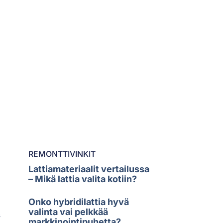
REMONTTIVINKIT
Lattiamateriaalit vertailussa
– Mikä lattia valita kotiin?
Onko hybridilattia hyvä
valinta vai pelkkää
s
markkinointipuhetta?