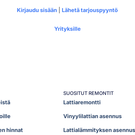
Kirjaudu sisään
|
Lähetä tarjouspyyntö
Yrityksille
SUOSITUT REMONTIT
istä
Lattiaremontti
oille
Vinyylilattian asennus
en hinnat
Lattialämmityksen asennu