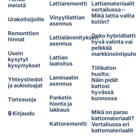
Lattiaremontti
Lattiamateriaalit
meistä
vertailussa –
Mikä lattia valita
Vinyylilattian
Urakoitsijoille
kotiin?
asennus
Remonttien
Onko hybridilatti
Lattialämmityksen
hinnat
hyvä valinta vai
asennus
pelkkää
Usein
markkinointipuh
Lattian
kysytyt
laatoitus
kysymykset
Tiilikaton
huolto:
Laminaatin
Yhteystiedot
Näin pidät
asennus
ja aukioloajat
kattosi
hyvässä
Parketin
kunnossa
Tietosuoja
hionta ja
lakkaus
Mikä on paras
🔒 Kirjaudu
kattomateriaali?
Kattoremontti
Vertailussa eri
kattomateriaalit