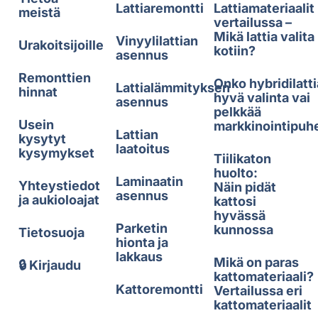
Lattiaremontti
Lattiamateriaalit
meistä
vertailussa –
Mikä lattia valita
Vinyylilattian
Urakoitsijoille
kotiin?
asennus
Remonttien
Onko hybridilatti
Lattialämmityksen
hinnat
hyvä valinta vai
asennus
pelkkää
Usein
markkinointipuh
Lattian
kysytyt
laatoitus
kysymykset
Tiilikaton
huolto:
Laminaatin
Yhteystiedot
Näin pidät
asennus
ja aukioloajat
kattosi
hyvässä
Parketin
kunnossa
Tietosuoja
hionta ja
lakkaus
Mikä on paras
🔒 Kirjaudu
kattomateriaali?
Kattoremontti
Vertailussa eri
kattomateriaalit