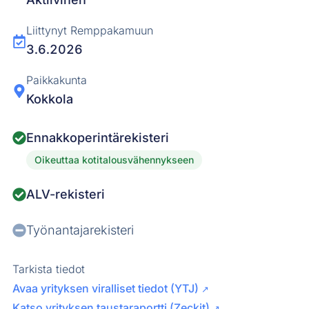
Liittynyt Remppakamuun
3.6.2026
Paikkakunta
Kokkola
Ennakkoperintärekisteri
Oikeuttaa kotitalousvähennykseen
ALV-rekisteri
Työnantajarekisteri
Tarkista tiedot
Avaa yrityksen viralliset tiedot (YTJ)
↗
Katso yrityksen taustaraportti (Zeckit)
↗