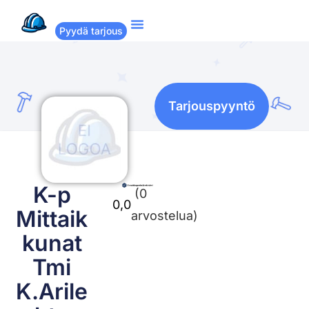
Pyydä tarjous
Suositut remontit
Miten Remppakamu toimii?
Tarjouspyyntö
K-p
(0
0,0
Mittaik
arvostelua)
kunat
Tmi
K.Arile