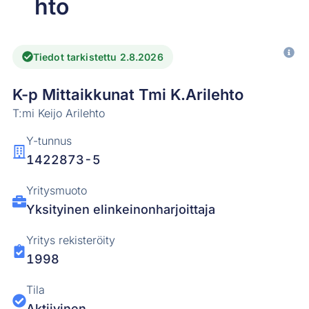
hto
Tiedot tarkistettu 2.8.2026
K-p Mittaikkunat Tmi K.Arilehto
T:mi Keijo Arilehto
Y-tunnus
1422873-5
Yritysmuoto
Yksityinen elinkeinonharjoittaja
Yritys rekisteröity
1998
Tila
Aktiivinen