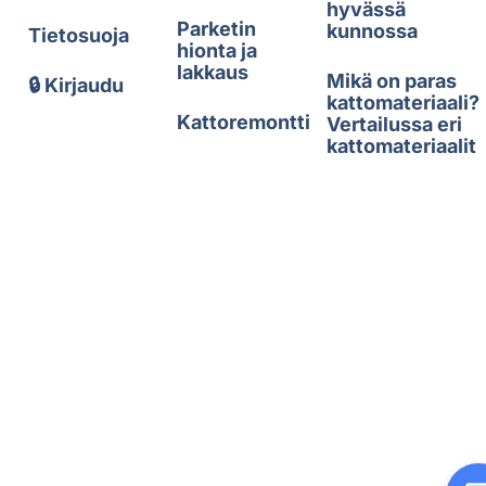
hyvässä
Parketin
kunnossa
Tietosuoja
hionta ja
lakkaus
Mikä on paras
🔒 Kirjaudu
kattomateriaali?
Kattoremontti
Vertailussa eri
kattomateriaalit