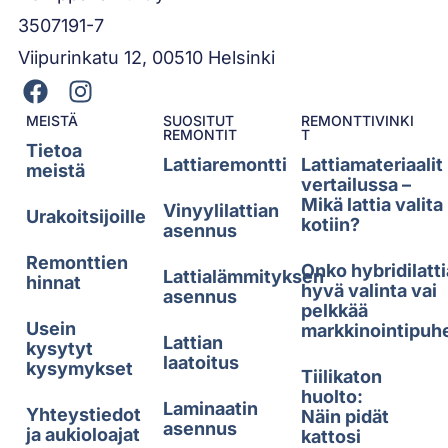
3507191-7
Viipurinkatu 12, 00510 Helsinki
MEISTÄ
SUOSITUT
REMONTTIVINKI
REMONTIT
T
Tietoa
Lattiaremontti
Lattiamateriaalit
meistä
vertailussa –
Mikä lattia valita
Vinyylilattian
Urakoitsijoille
kotiin?
asennus
Remonttien
Onko hybridilatti
Lattialämmityksen
hinnat
hyvä valinta vai
asennus
pelkkää
Usein
markkinointipuh
Lattian
kysytyt
laatoitus
kysymykset
Tiilikaton
huolto:
Laminaatin
Yhteystiedot
Näin pidät
asennus
ja aukioloajat
kattosi