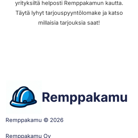
yrityksiltä helposti Remppakamun kautta.
Täytä lyhyt tarjouspyyntölomake ja katso
millaisia tarjouksia saat!
Jätä työilmoitus
Remppakamu © 2026
Remppakamu Oy