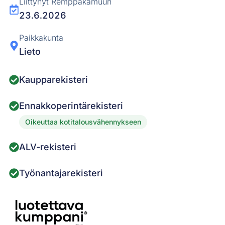
Liittynyt Remppakamuun
23.6.2026
Paikkakunta
Lieto
Kaupparekisteri
Ennakkoperintärekisteri
Oikeuttaa kotitalousvähennykseen
ALV-rekisteri
Työnantajarekisteri