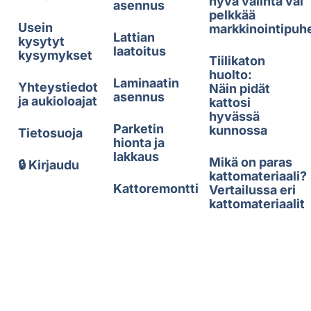
hyvä valinta vai
asennus
pelkkää
Usein
markkinointipuh
Lattian
kysytyt
laatoitus
kysymykset
Tiilikaton
huolto:
Laminaatin
Yhteystiedot
Näin pidät
asennus
ja aukioloajat
kattosi
hyvässä
Parketin
kunnossa
Tietosuoja
hionta ja
lakkaus
Mikä on paras
🔒 Kirjaudu
kattomateriaali?
Kattoremontti
Vertailussa eri
kattomateriaalit