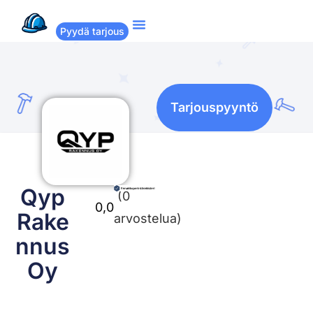
Pyydä tarjous
Suositut remontit
Miten Remppakamu toimii?
Tarjouspyyntö
Qyp
(0
0,0
Rake
arvostelua)
nnus
Oy