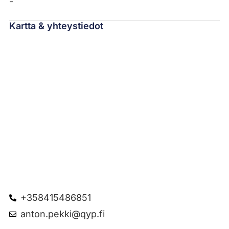
-
Kartta & yhteystiedot
+358415486851
anton.pekki@qyp.fi