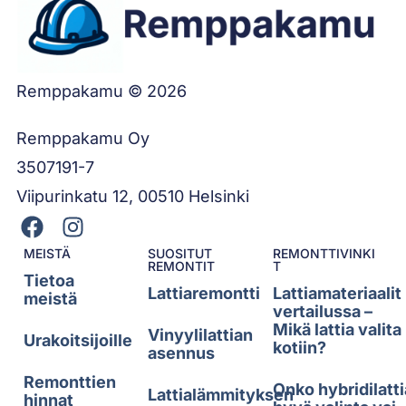
Remppakamu © 2026
Remppakamu Oy
3507191-7
Viipurinkatu 12, 00510 Helsinki
MEISTÄ
SUOSITUT
REMONTTIVINKI
REMONTIT
T
Tietoa
Lattiaremontti
Lattiamateriaalit
meistä
vertailussa –
Mikä lattia valita
Vinyylilattian
Urakoitsijoille
kotiin?
asennus
Remonttien
Onko hybridilatti
Lattialämmityksen
hinnat