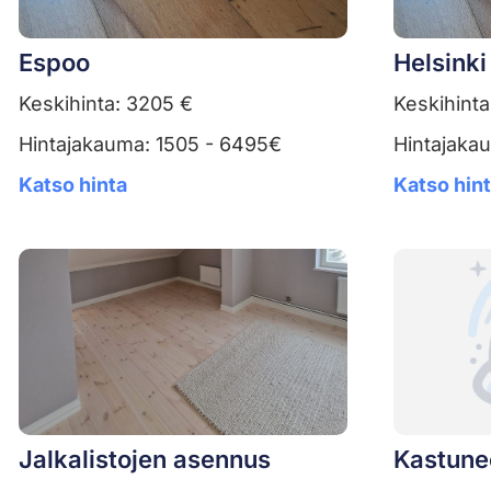
Espoo
Helsinki
Keskihinta: 3205 €
Keskihinta
Hintajakauma: 1505 - 6495€
Hintajaka
Katso hinta
Katso hin
Jalkalistojen asennus
Kastune