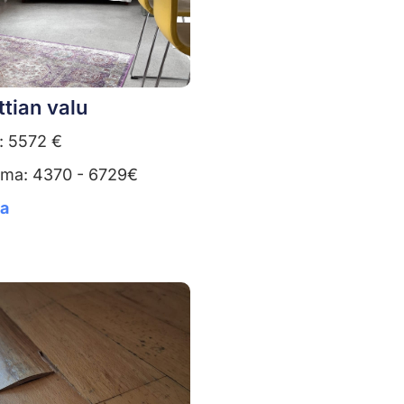
ttian valu
: 5572 €
uma: 4370 - 6729€
ta