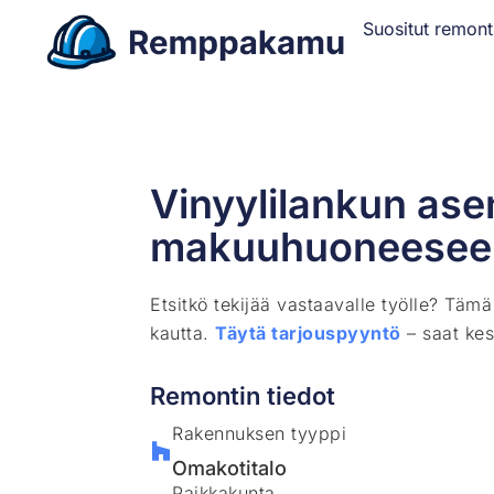
Suositut remont
Vinyylilankun as
makuuhuoneesee
Etsitkö tekijää vastaavalle työlle? Täm
kautta.
Täytä tarjouspyyntö
– saat kes
Remontin tiedot
Rakennuksen tyyppi
Omakotitalo
Paikkakunta