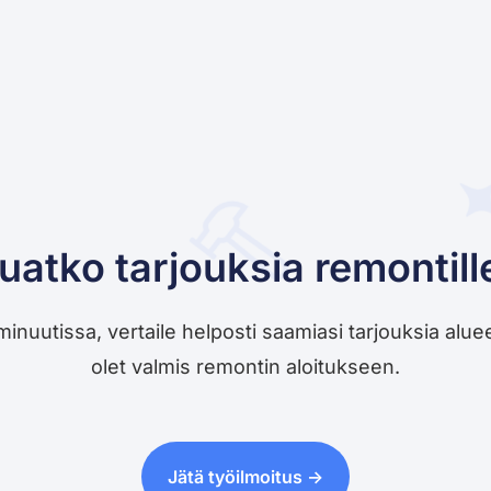
uatko tarjouksia remontill
utissa, vertaile helposti saamiasi tarjouksia alueesi 
olet valmis remontin aloitukseen.
Jätä työilmoitus ->