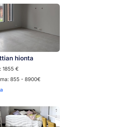
ttian hionta
: 1855 €
uma: 855 - 8900€
ta