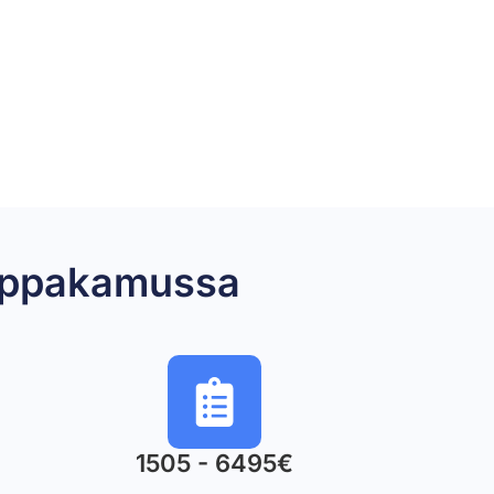
emppakamussa
1505 - 6495€