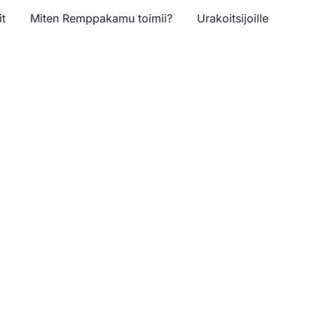
it
Miten Remppakamu toimii?
Urakoitsijoille