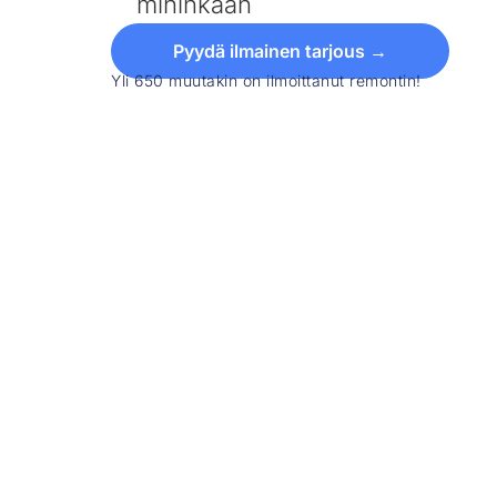
mihinkään
Pyydä ilmainen tarjous →
Yli 650 muutakin on ilmoittanut remontin!