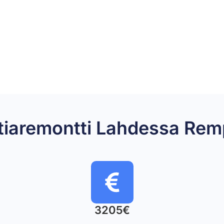
lattiaremontti Lahdessa R
3205€