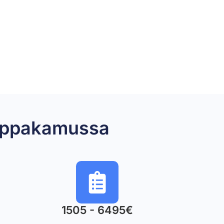
emppakamussa
1505 - 6495€