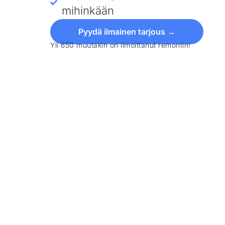
mihinkään
Pyydä ilmainen tarjous →
Yli 650 muutakin on ilmoittanut remontin!