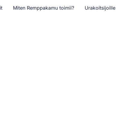
it
Miten Remppakamu toimii?
Urakoitsijoille