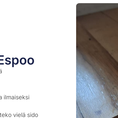
 Espoo
ä
a ilmaiseksi
teko vielä sido