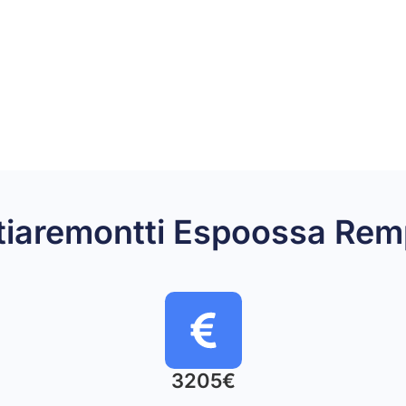
lattiaremontti Espoossa R
3205€