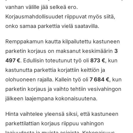
vanhan välille jää selkeä ero.
Korjausmahdollisuudet riippuvat myös siitä,
onko samaa parkettia vielä saatavilla.
Remppakamun kautta kilpailutettu kastuneen
parketin korjaus on maksanut keskimäärin
3
497 €
. Edullisin toteutunut työ oli
873 €
, kun
kastunutta parkettia korjattiin keittiön ja
olohuoneen rajalla. Kallein työ oli
7 684 €
, kun
parketin korjaus ja vaihto tehtiin vesivahingon
jälkeen laajempana kokonaisuutena.
Hinta vaihtelee yleensä siksi, että kastuneen
parkettilattian korjaus riippuu vahingon
laajuudesta ja muista asioista. Kokonaisuus