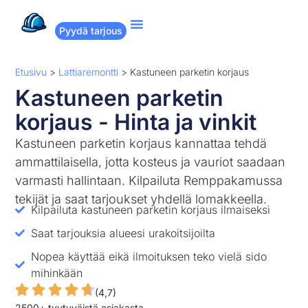
Pyydä tarjous
Suositut remontit
Miten Remppakamu toimii?
Etusivu
>
Lattiaremontti
>
Kastuneen parketin korjaus
Kastuneen parketin
korjaus - Hinta ja vinkit
Kastuneen parketin korjaus kannattaa tehdä
ammattilaisella, jotta kosteus ja vauriot saadaan
varmasti hallintaan. Kilpailuta Remppakamussa
tekijät ja saat tarjoukset yhdellä lomakkeella.
Kilpailuta kastuneen parketin korjaus ilmaiseksi
Saat tarjouksia alueesi urakoitsijoilta
Nopea käyttää eikä ilmoituksen teko vielä sido
mihinkään
(4,7)
2500+ tyytyväistä asiakasta