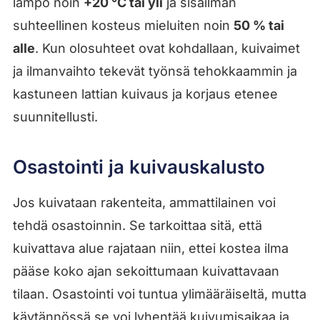
lämpö noin
+20 °C tai yli
ja sisäilman
suhteellinen kosteus mieluiten noin
50 % tai
alle
. Kun olosuhteet ovat kohdallaan, kuivaimet
ja ilmanvaihto tekevät työnsä tehokkaammin ja
kastuneen lattian kuivaus ja korjaus etenee
suunnitellusti.
Osastointi ja kuivauskalusto
Jos kuivataan rakenteita, ammattilainen voi
tehdä osastoinnin. Se tarkoittaa sitä, että
kuivattava alue rajataan niin, ettei kostea ilma
pääse koko ajan sekoittumaan kuivattavaan
tilaan. Osastointi voi tuntua ylimääräiseltä, mutta
käytännössä se voi lyhentää kuivumisaikaa ja