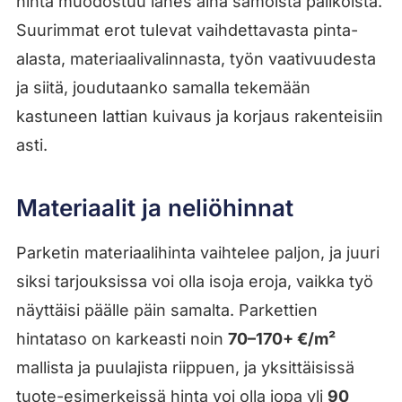
hinta muodostuu lähes aina samoista palikoista.
Suurimmat erot tulevat vaihdettavasta pinta-
alasta, materiaalivalinnasta, työn vaativuudesta
ja siitä, joudutaanko samalla tekemään
kastuneen lattian kuivaus ja korjaus rakenteisiin
asti.
Materiaalit ja neliöhinnat
Parketin materiaalihinta vaihtelee paljon, ja juuri
siksi tarjouksissa voi olla isoja eroja, vaikka työ
näyttäisi päälle päin samalta. Parkettien
hintataso on karkeasti noin
70–170+ €/m²
mallista ja puulajista riippuen, ja yksittäisissä
tuote-esimerkeissä hinta voi olla jopa yli
90