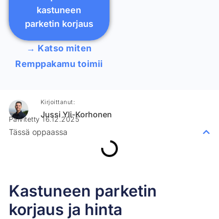
kastuneen
parketin korjaus
→ Katso miten
Remppakamu toimii
Kirjoittanut:
Jussi Yli-Korhonen
Päivitetty 16.12.2025
Tässä oppaassa
Kastuneen parketin
korjaus ja hinta