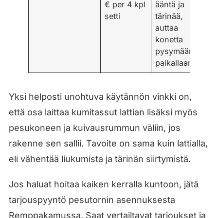
€ per 4 kpl
ääntä ja
setti
tärinää,
auttaa
konetta
pysymään
paikallaan
Yksi helposti unohtuva käytännön vinkki on,
että osa laittaa kumitassut lattian lisäksi myös
pesukoneen ja kuivausrummun väliin, jos
rakenne sen sallii. Tavoite on sama kuin lattialla,
eli vähentää liukumista ja tärinän siirtymistä.
Jos haluat hoitaa kaiken kerralla kuntoon, jätä
tarjouspyyntö pesutornin asennuksesta
Remppakamussa. Saat vertailtavat tarjoukset ja