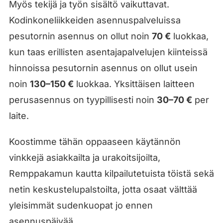
Myös tekijä ja työn sisältö vaikuttavat.
Kodinkoneliikkeiden asennuspalveluissa
pesutornin asennus on ollut noin
70 €
luokkaa,
kun taas erillisten asentajapalvelujen kiinteissä
hinnoissa pesutornin asennus on ollut usein
noin
130–150 €
luokkaa. Yksittäisen laitteen
perusasennus on tyypillisesti noin
30–70 €
per
laite.
Koostimme tähän oppaaseen käytännön
vinkkejä asiakkailta ja urakoitsijoilta,
Remppakamun kautta kilpailutetuista töistä sekä
netin keskustelupalstoilta, jotta osaat välttää
yleisimmät sudenkuopat jo ennen
asennuspäivää.