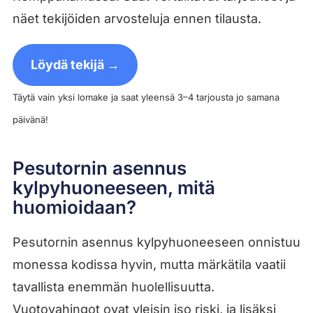
näet tekijöiden arvosteluja ennen tilausta.
Löydä tekijä →
Täytä vain yksi lomake ja saat yleensä 3–4 tarjousta jo samana
päivänä!
Pesutornin asennus
kylpyhuoneeseen, mitä
huomioidaan?
Pesutornin asennus kylpyhuoneeseen onnistuu
monessa kodissa hyvin, mutta märkätila vaatii
tavallista enemmän huolellisuutta.
Vuotovahingot ovat yleisin iso riski, ja lisäksi