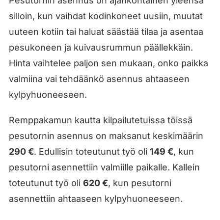
Pesutornin asennus on ajankohtainen yleensä
silloin, kun vaihdat kodinkoneet uusiin, muutat
uuteen kotiin tai haluat säästää tilaa ja asentaa
pesukoneen ja kuivausrummun päällekkäin.
Hinta vaihtelee paljon sen mukaan, onko paikka
valmiina vai tehdäänkö asennus ahtaaseen
kylpyhuoneeseen.
Remppakamun kautta kilpailutetuissa töissä
pesutornin asennus on maksanut keskimäärin
290 €
. Edullisin toteutunut työ oli
149 €
, kun
pesutorni asennettiin valmiille paikalle. Kallein
toteutunut työ oli
620 €
, kun pesutorni
asennettiin ahtaaseen kylpyhuoneeseen.