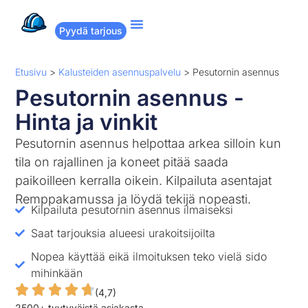
Pyydä tarjous
Suositut remontit
Miten Remppakamu toimii?
Etusivu
>
Kalusteiden asennuspalvelu
>
Pesutornin asennus
Pesutornin asennus -
Hinta ja vinkit
Pesutornin asennus helpottaa arkea silloin kun
tila on rajallinen ja koneet pitää saada
paikoilleen kerralla oikein. Kilpailuta asentajat
Remppakamussa ja löydä tekijä nopeasti.
Kilpailuta pesutornin asennus ilmaiseksi
Saat tarjouksia alueesi urakoitsijoilta
Nopea käyttää eikä ilmoituksen teko vielä sido
mihinkään
(4,7)
2500+ tyytyväistä asiakasta