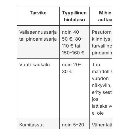
Tarvike
Tyypillinen
Mihin
hintataso
auttaa
Väliasennussarja
noin 40–
Pesutornin
tai pinoamissarja
50 €, 80–
kiinnitys ja
110 € tai
turvallinen
150–160 €
pinoaminen
Vuotokaukalo
noin 20–
Tuo
30 €
mahdollisen
vuodon
näkyviin,
erityisesti
jos
lattiakaivoa
ei ole
Kumitassut
noin 5–20
Vähentää