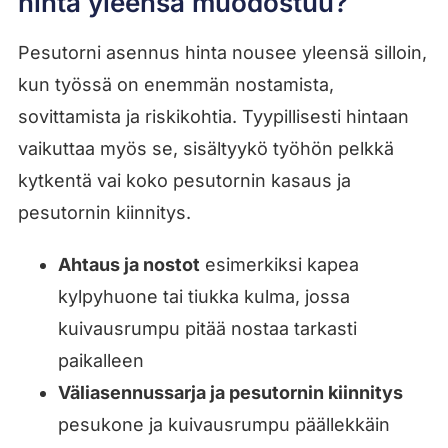
hinta yleensä muodostuu?
Pesutorni asennus hinta nousee yleensä silloin,
kun työssä on enemmän nostamista,
sovittamista ja riskikohtia. Tyypillisesti hintaan
vaikuttaa myös se, sisältyykö työhön pelkkä
kytkentä vai koko pesutornin kasaus ja
pesutornin kiinnitys.
Ahtaus ja nostot
esimerkiksi kapea
kylpyhuone tai tiukka kulma, jossa
kuivausrumpu pitää nostaa tarkasti
paikalleen
Väliasennussarja ja pesutornin kiinnitys
pesukone ja kuivausrumpu päällekkäin