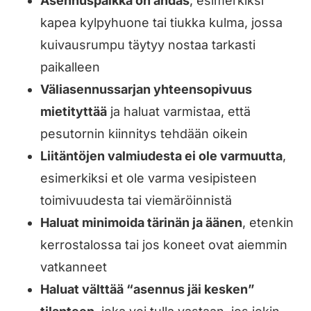
Asennuspaikka on ahdas
, esimerkiksi
kapea kylpyhuone tai tiukka kulma, jossa
kuivausrumpu täytyy nostaa tarkasti
paikalleen
Väliasennussarjan yhteensopivuus
mietityttää
ja haluat varmistaa, että
pesutornin kiinnitys tehdään oikein
Liitäntöjen valmiudesta ei ole varmuutta
,
esimerkiksi et ole varma vesipisteen
toimivuudesta tai viemäröinnistä
Haluat minimoida tärinän ja äänen
, etenkin
kerrostalossa tai jos koneet ovat aiemmin
vatkanneet
Haluat välttää “asennus jäi kesken”