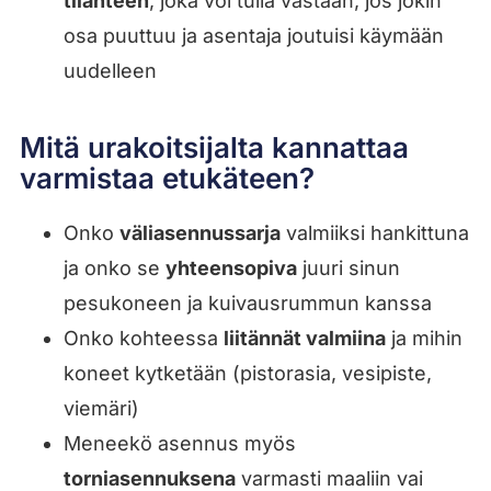
tilanteen
, joka voi tulla vastaan, jos jokin
osa puuttuu ja asentaja joutuisi käymään
uudelleen
Mitä urakoitsijalta kannattaa
varmistaa etukäteen?
Onko
väliasennussarja
valmiiksi hankittuna
ja onko se
yhteensopiva
juuri sinun
pesukoneen ja kuivausrummun kanssa
Onko kohteessa
liitännät valmiina
ja mihin
koneet kytketään (pistorasia, vesipiste,
viemäri)
Meneekö asennus myös
torniasennuksena
varmasti maaliin vai