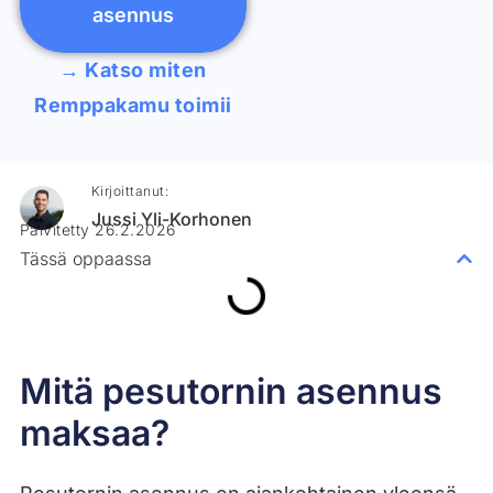
asennus
→ Katso miten
Remppakamu toimii
Kirjoittanut:
Jussi Yli-Korhonen
Päivitetty 26.2.2026
Tässä oppaassa
Mitä pesutornin asennus
maksaa?