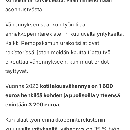
koneista tai tarvikkeista, vaan nimenomaan
asennustyöstä.
Vähennyksen saa, kun työn tilaa
ennakkoperintärekisteriin kuuluvalta yritykseltä.
Kaikki Remppakamun urakoitsijat ovat
rekisterissä, joten meidän kautta tilattu työ
oikeuttaa vähennykseen, kun muut ehdot
täyttyvät.
Vuonna 2026
kotitalousvähennys on 1 600
euroa henkilöä kohden ja puolisoilla yhteensä
enintään 3 200 euroa
.
Kun tilaat työn ennakkoperintärekisteriin
kuuluvalta yritykseltä, vähennys on 35 % työn