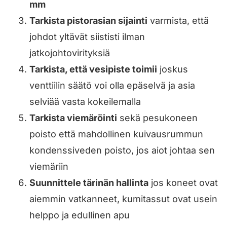
mm
Tarkista pistorasian sijainti
varmista, että
johdot yltävät siististi ilman
jatkojohtovirityksiä
Tarkista, että vesipiste toimii
joskus
venttiilin säätö voi olla epäselvä ja asia
selviää vasta kokeilemalla
Tarkista viemäröinti
sekä pesukoneen
poisto että mahdollinen kuivausrummun
kondenssiveden poisto, jos aiot johtaa sen
viemäriin
Suunnittele tärinän hallinta
jos koneet ovat
aiemmin vatkanneet, kumitassut ovat usein
helppo ja edullinen apu