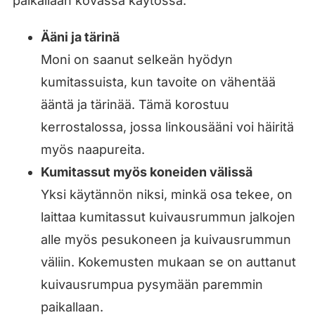
paikallaan kovassa käytössä.
Ääni ja tärinä
Moni on saanut selkeän hyödyn
kumitassuista, kun tavoite on vähentää
ääntä ja tärinää. Tämä korostuu
kerrostalossa, jossa linkousääni voi häiritä
myös naapureita.
Kumitassut myös koneiden välissä
Yksi käytännön niksi, minkä osa tekee, on
laittaa kumitassut kuivausrummun jalkojen
alle myös pesukoneen ja kuivausrummun
väliin. Kokemusten mukaan se on auttanut
kuivausrumpua pysymään paremmin
paikallaan.