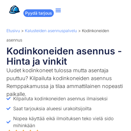
Pyydä tarjous
Suositut remontit
Miten Remppakamu toimii?
Etusivu
>
Kalusteiden asennuspalvelu
>
Kodinkoneiden
asennus
Kodinkoneiden asennus -
Hinta ja vinkit
Uudet kodinkoneet tulossa mutta asentaja
puuttuu? Kilpailuta kodinkoneiden asennus
Remppakamussa ja tilaa ammattilainen nopeasti
paikalle.
Kilpailuta kodinkoneiden asennus ilmaiseksi
Saat tarjouksia alueesi urakoitsijoilta
Nopea käyttää eikä ilmoituksen teko vielä sido
mihinkään