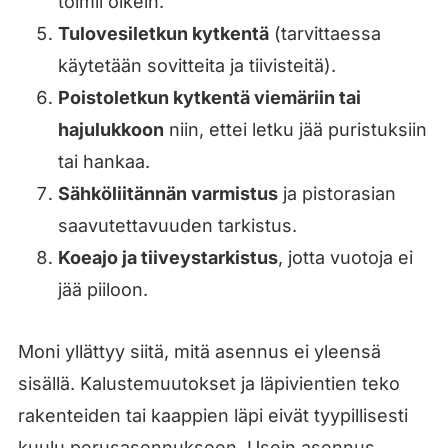
toimii oikein.
Tulovesiletkun kytkentä
(tarvittaessa
käytetään sovitteita ja tiivisteitä).
Poistoletkun kytkentä viemäriin tai
hajulukkoon
niin, ettei letku jää puristuksiin
tai hankaa.
Sähköliitännän varmistus
ja pistorasian
saavutettavuuden tarkistus.
Koeajo ja tiiveystarkistus
, jotta vuotoja ei
jää piiloon.
Moni yllättyy siitä, mitä asennus ei yleensä
sisällä. Kalustemuutokset ja läpivientien teko
rakenteiden tai kaappien läpi eivät tyypillisesti
kuulu perusasennukseen. Usein asennus