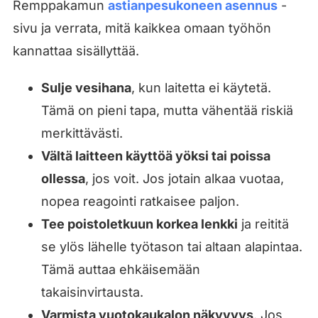
Remppakamun
astianpesukoneen asennus
-
sivu ja verrata, mitä kaikkea omaan työhön
kannattaa sisällyttää.
Sulje vesihana
, kun laitetta ei käytetä.
Tämä on pieni tapa, mutta vähentää riskiä
merkittävästi.
Vältä laitteen käyttöä yöksi tai poissa
ollessa
, jos voit. Jos jotain alkaa vuotaa,
nopea reagointi ratkaisee paljon.
Tee poistoletkuun korkea lenkki
ja reititä
se ylös lähelle työtason tai altaan alapintaa.
Tämä auttaa ehkäisemään
takaisinvirtausta.
Varmista vuotokaukalon näkyvyys
. Jos