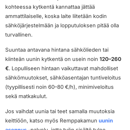
kohteessa kytkentä kannattaa jättää
ammattilaiselle, koska laite liitetään kodin
sähköjärjestelmään ja lopputuloksen pitää olla
turvallinen.
Suuntaa antavana hintana sähkölieden tai
kiinteän uunin kytkentä on usein noin
120–260
€
. Lopulliseen hintaan vaikuttavat mahdolliset
sähkömuutokset, sähköasentajan tuntiveloitus
(tyypillisesti noin 60–80 €/h), minimiveloitus
sekä matkakulut.
Jos vaihdat uunia tai teet samalla muutoksia
keittiöön, katso myös Remppakamun
uunin
asennus
-palvelu, jotta työn sisältö tulee