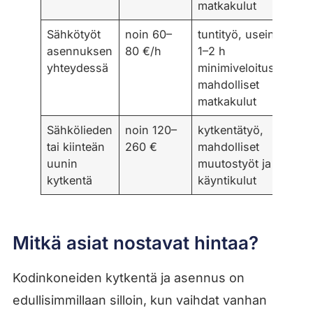
matkakulut
Sähkötyöt
noin 60–
tuntityö, usein
asennuksen
80 €/h
1–2 h
yhteydessä
minimiveloitus,
mahdolliset
matkakulut
Sähkölieden
noin 120–
kytkentätyö,
tai kiinteän
260 €
mahdolliset
uunin
muutostyöt ja
kytkentä
käyntikulut
Mitkä asiat nostavat hintaa?
Kodinkoneiden kytkentä ja asennus on
edullisimmillaan silloin, kun vaihdat vanhan