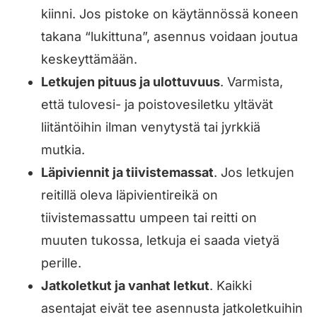
kiinni. Jos pistoke on käytännössä koneen
takana “lukittuna”, asennus voidaan joutua
keskeyttämään.
Letkujen pituus ja ulottuvuus
. Varmista,
että tulovesi- ja poistovesiletku yltävät
liitäntöihin ilman venytystä tai jyrkkiä
mutkia.
Läpiviennit ja tiivistemassat
. Jos letkujen
reitillä oleva läpivientireikä on
tiivistemassattu umpeen tai reitti on
muuten tukossa, letkuja ei saada vietyä
perille.
Jatkoletkut ja vanhat letkut
. Kaikki
asentajat eivät tee asennusta jatkoletkuihin