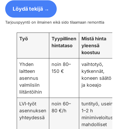
Löydä tekijä →
Tarjouspyyntö on ilmainen eikä sido tilaamaan remonttia
Työ
Tyypillinen
Mistä hinta
hintataso
yleensä
koostuu
Yhden
noin 80–
vaihtotyö,
laitteen
150 €
kytkennät,
asennus
koneen säätö
valmiisiin
ja koeajo
liitäntöihin
LVI-työt
noin 60–
tuntityö, usein
asennuksen
80 €/h
1–2 h
yhteydessä
minimiveloitus,
mahdolliset