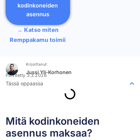
kodinkoneiden
asennus
→ Katso miten
Remppakamu toimii
Kirjoittanut:
Jussi Yli-Korhonen
Päivitetty 3.3.2026
Tässä oppaassa
Mitä kodinkoneiden
asennus maksaa?