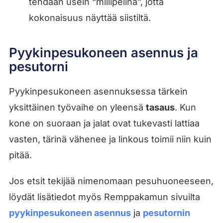
tehdään usein “millipelinä”, jotta
kokonaisuus näyttää siistiltä.
Pyykinpesukoneen asennus ja
pesutorni
Pyykinpesukoneen asennuksessa tärkein
yksittäinen työvaihe on yleensä
tasaus
. Kun
kone on suoraan ja jalat ovat tukevasti lattiaa
vasten, tärinä vähenee ja linkous toimii niin kuin
pitää.
Jos etsit tekijää nimenomaan pesuhuoneeseen,
löydät lisätiedot myös Remppakamun sivuilta
pyykinpesukoneen asennus
ja
pesutornin