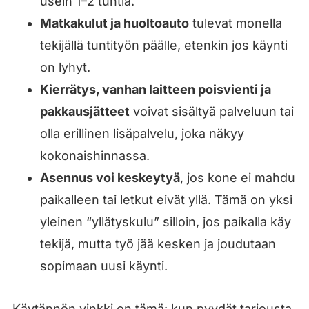
usein 1–2 tuntia.
Matkakulut ja huoltoauto
tulevat monella
tekijällä tuntityön päälle, etenkin jos käynti
on lyhyt.
Kierrätys, vanhan laitteen poisvienti ja
pakkausjätteet
voivat sisältyä palveluun tai
olla erillinen lisäpalvelu, joka näkyy
kokonaishinnassa.
Asennus voi keskeytyä
, jos kone ei mahdu
paikalleen tai letkut eivät yllä. Tämä on yksi
yleinen “yllätyskulu” silloin, jos paikalla käy
tekijä, mutta työ jää kesken ja joudutaan
sopimaan uusi käynti.
Käytännön vinkki on tämä: kun pyydät tarjousta,