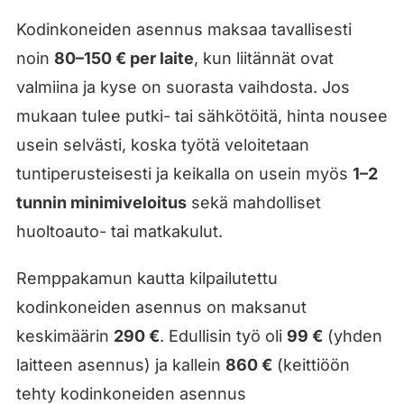
Kodinkoneiden asennus maksaa tavallisesti
noin
80–150 € per laite
, kun liitännät ovat
valmiina ja kyse on suorasta vaihdosta. Jos
mukaan tulee putki- tai sähkötöitä, hinta nousee
usein selvästi, koska työtä veloitetaan
tuntiperusteisesti ja keikalla on usein myös
1–2
tunnin minimiveloitus
sekä mahdolliset
huoltoauto- tai matkakulut.
Remppakamun kautta kilpailutettu
kodinkoneiden asennus on maksanut
keskimäärin
290 €
. Edullisin työ oli
99 €
(yhden
laitteen asennus) ja kallein
860 €
(keittiöön
tehty kodinkoneiden asennus