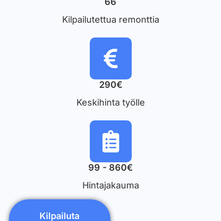
66
Kilpailutettua remonttia
290€
Keskihinta työlle
99 - 860€
Hintajakauma
Kilpailuta