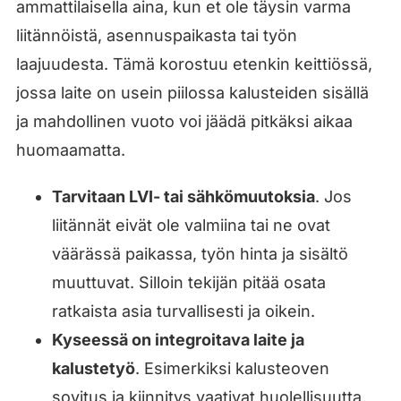
ammattilaisella aina, kun et ole täysin varma
liitännöistä, asennuspaikasta tai työn
laajuudesta. Tämä korostuu etenkin keittiössä,
jossa laite on usein piilossa kalusteiden sisällä
ja mahdollinen vuoto voi jäädä pitkäksi aikaa
huomaamatta.
Tarvitaan LVI- tai sähkömuutoksia
. Jos
liitännät eivät ole valmiina tai ne ovat
väärässä paikassa, työn hinta ja sisältö
muuttuvat. Silloin tekijän pitää osata
ratkaista asia turvallisesti ja oikein.
Kyseessä on integroitava laite ja
kalustetyö
. Esimerkiksi kalusteoven
sovitus ja kiinnitys vaativat huolellisuutta,