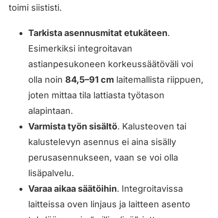
toimi siististi.
Tarkista asennusmitat etukäteen
.
Esimerkiksi integroitavan
astianpesukoneen korkeussäätöväli voi
olla noin
84,5–91 cm
laitemallista riippuen,
joten mittaa tila lattiasta työtason
alapintaan.
Varmista työn sisältö
. Kalusteoven tai
kalustelevyn asennus ei aina sisälly
perusasennukseen, vaan se voi olla
lisäpalvelu.
Varaa aikaa säätöihin
. Integroitavissa
laitteissa oven linjaus ja laitteen asento