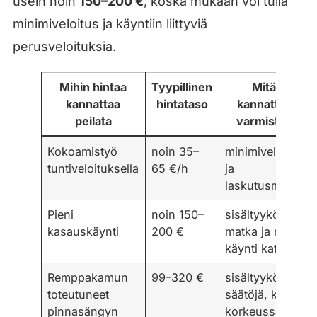
usein noin
150–200 €
, koska mukaan voi tulla
minimiveloitus ja käyntiin liittyviä
perusveloituksia.
Mihin hintaa
Tyypillinen
Mitä
kannattaa
hintataso
kannattaa
peilata
varmistaa
Kokoamistyö
noin 35–
minimiveloitus
tuntiveloituksella
65 €/h
ja
laskutusmalli
Pieni
noin 150–
sisältyykö
kasauskäynti
200 €
matka ja mitä
käynti kattaa
Remppakamun
99–320 €
sisältyykö
toteutuneet
säätöjä, kuten
pinnasängyn
korkeussäätö