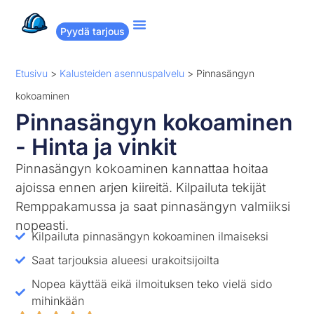
Pyydä tarjous
Suositut remontit
Miten Remppakamu toimii?
Etusivu
>
Kalusteiden asennuspalvelu
>
Pinnasängyn
kokoaminen
Pinnasängyn kokoaminen
- Hinta ja vinkit
Pinnasängyn kokoaminen kannattaa hoitaa
ajoissa ennen arjen kiireitä. Kilpailuta tekijät
Remppakamussa ja saat pinnasängyn valmiiksi
nopeasti.
Kilpailuta pinnasängyn kokoaminen ilmaiseksi
Saat tarjouksia alueesi urakoitsijoilta
Nopea käyttää eikä ilmoituksen teko vielä sido
mihinkään