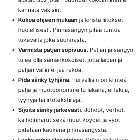
kannata väkisin.
Kokoa ohjeen mukaan
ja kiristä liitokset
huolellisesti. Pinnasängyn pitää tuntua
tukevalta joka suunnasta.
Varmista patjan sopivuus
. Patjan ja sängyn
tulee olla samankokoiset, jotta laidan ja
patjan väliin ei jää rakoa.
Pidä sänky tyhjänä
. Turvallisin on kiinteä
patja ja muotoonommeltu lakana, ei leluja,
tyynyjä tai irtotekstiilejä.
Sijoita sänky järkevästi
. Johdot, verhot,
kaihdinnarut sekä muut köydet ja vyöt
pidetään kaukana pinnasängystä.
Laske pohja alas ajoissa
. Pohja lasketaan