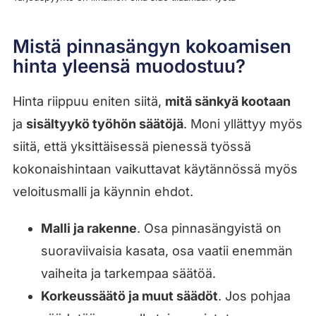
Mistä pinnasängyn kokoamisen
hinta yleensä muodostuu?
Hinta riippuu eniten siitä,
mitä sänkyä kootaan
ja
sisältyykö työhön säätöjä
. Moni yllättyy myös
siitä, että yksittäisessä pienessä työssä
kokonaishintaan vaikuttavat käytännössä myös
veloitusmalli ja käynnin ehdot.
Malli ja rakenne
. Osa pinnasängyistä on
suoraviivaisia kasata, osa vaatii enemmän
vaiheita ja tarkempaa säätöä.
Korkeussäätö ja muut säädöt
. Jos pohjaa