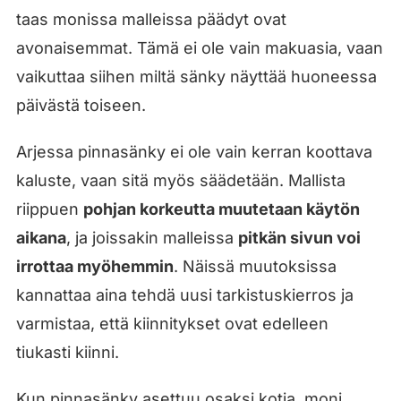
taas monissa malleissa päädyt ovat
avonaisemmat. Tämä ei ole vain makuasia, vaan
vaikuttaa siihen miltä sänky näyttää huoneessa
päivästä toiseen.
Arjessa pinnasänky ei ole vain kerran koottava
kaluste, vaan sitä myös säädetään. Mallista
riippuen
pohjan korkeutta muutetaan käytön
aikana
, ja joissakin malleissa
pitkän sivun voi
irrottaa myöhemmin
. Näissä muutoksissa
kannattaa aina tehdä uusi tarkistuskierros ja
varmistaa, että kiinnitykset ovat edelleen
tiukasti kiinni.
Kun pinnasänky asettuu osaksi kotia, moni