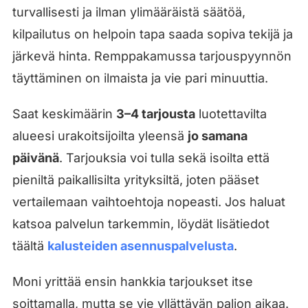
turvallisesti ja ilman ylimääräistä säätöä,
kilpailutus on helpoin tapa saada sopiva tekijä ja
järkevä hinta. Remppakamussa tarjouspyynnön
täyttäminen on ilmaista ja vie pari minuuttia.
Saat keskimäärin
3–4 tarjousta
luotettavilta
alueesi urakoitsijoilta yleensä
jo samana
päivänä
. Tarjouksia voi tulla sekä isoilta että
pieniltä paikallisilta yrityksiltä, joten pääset
vertailemaan vaihtoehtoja nopeasti. Jos haluat
katsoa palvelun tarkemmin, löydät lisätiedot
täältä
kalusteiden asennuspalvelusta
.
Moni yrittää ensin hankkia tarjoukset itse
soittamalla, mutta se vie yllättävän paljon aikaa.