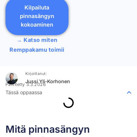
Kilpailuta
pinnasängyn
kokoaminen
→ Katso miten
Remppakamu toimii
Kirjoittanut:
Jussi Yli-Korhonen
Päivitetty 3.3.2026
Tässä oppaassa
Mitä pinnasängyn