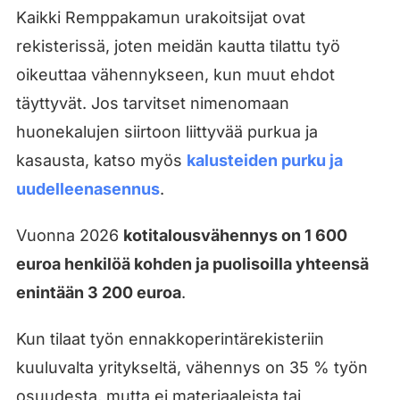
Kaikki Remppakamun urakoitsijat ovat
rekisterissä, joten meidän kautta tilattu työ
oikeuttaa vähennykseen, kun muut ehdot
täyttyvät. Jos tarvitset nimenomaan
huonekalujen siirtoon liittyvää purkua ja
kasausta, katso myös
kalusteiden purku ja
uudelleenasennus
.
Vuonna 2026
kotitalousvähennys on 1 600
euroa henkilöä kohden ja puolisoilla yhteensä
enintään 3 200 euroa
.
Kun tilaat työn ennakkoperintärekisteriin
kuuluvalta yritykseltä, vähennys on 35 % työn
osuudesta, mutta ei materiaaleista tai