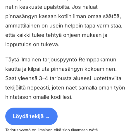
netin keskustelupalstoilta. Jos haluat
pinnasängyn kasaan kotiin ilman omaa säätöä,
ammattilainen on usein helpoin tapa varmistaa,
että kaikki tulee tehtyä ohjeen mukaan ja
lopputulos on tukeva.
Täytä ilmainen tarjouspyyntö Remppakamun
kautta ja kilpailuta pinnasängyn kokoaminen.
Saat yleensä 3–4 tarjousta alueesi luotettavilta
tekijöiltä nopeasti, joten näet samalla oman työn
hintatason omalle kodillesi.
Löydä tekijä →
Tarjouspyyntö on ilmainen eikä sido tilaamaan työtä