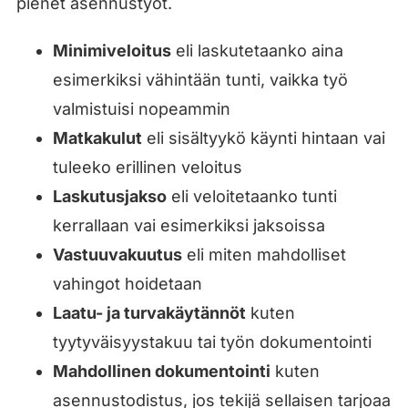
pienet asennustyöt.
Minimiveloitus
eli laskutetaanko aina
esimerkiksi vähintään tunti, vaikka työ
valmistuisi nopeammin
Matkakulut
eli sisältyykö käynti hintaan vai
tuleeko erillinen veloitus
Laskutusjakso
eli veloitetaanko tunti
kerrallaan vai esimerkiksi jaksoissa
Vastuuvakuutus
eli miten mahdolliset
vahingot hoidetaan
Laatu- ja turvakäytännöt
kuten
tyytyväisyystakuu tai työn dokumentointi
Mahdollinen dokumentointi
kuten
asennustodistus, jos tekijä sellaisen tarjoaa