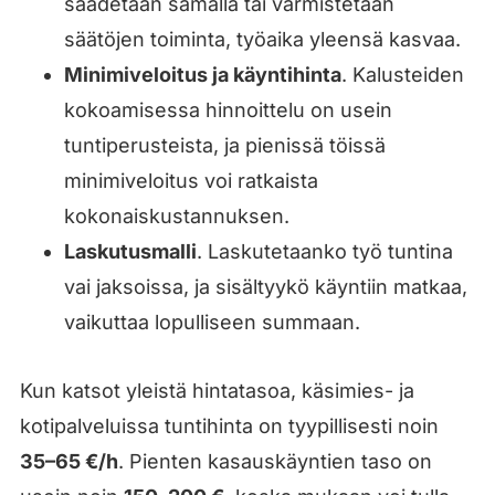
säädetään samalla tai varmistetaan
säätöjen toiminta, työaika yleensä kasvaa.
Minimiveloitus ja käyntihinta
. Kalusteiden
kokoamisessa hinnoittelu on usein
tuntiperusteista, ja pienissä töissä
minimiveloitus voi ratkaista
kokonaiskustannuksen.
Laskutusmalli
. Laskutetaanko työ tuntina
vai jaksoissa, ja sisältyykö käyntiin matkaa,
vaikuttaa lopulliseen summaan.
Kun katsot yleistä hintatasoa, käsimies- ja
kotipalveluissa tuntihinta on tyypillisesti noin
35–65 €/h
. Pienten kasauskäyntien taso on