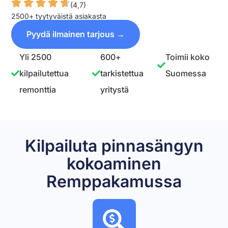
(4,7)
2500+ tyytyväistä asiakasta
Pyydä ilmainen tarjous →
Yli 2500
600+
Toimii koko
kilpailutettua
tarkistettua
Suomessa
remonttia
yritystä
Kilpailuta pinnasängyn
kokoaminen
Remppakamussa