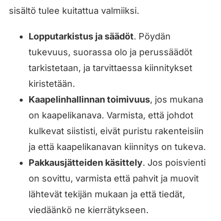
sisältö tulee kuitattua valmiiksi.
Lopputarkistus ja säädöt
. Pöydän
tukevuus, suorassa olo ja perussäädöt
tarkistetaan, ja tarvittaessa kiinnitykset
kiristetään.
Kaapelinhallinnan toimivuus
, jos mukana
on kaapelikanava. Varmista, että johdot
kulkevat siististi, eivät puristu rakenteisiin
ja että kaapelikanavan kiinnitys on tukeva.
Pakkausjätteiden käsittely
. Jos poisvienti
on sovittu, varmista että pahvit ja muovit
lähtevät tekijän mukaan ja että tiedät,
viedäänkö ne kierrätykseen.