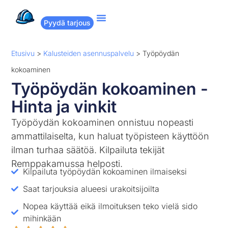
Pyydä tarjous
Suositut remontit
Miten Remppakamu toimii?
Etusivu
>
Kalusteiden asennuspalvelu
>
Työpöydän
kokoaminen
Työpöydän kokoaminen -
Hinta ja vinkit
Työpöydän kokoaminen onnistuu nopeasti
ammattilaiselta, kun haluat työpisteen käyttöön
ilman turhaa säätöä. Kilpailuta tekijät
Remppakamussa helposti.
Kilpailuta työpöydän kokoaminen ilmaiseksi
Saat tarjouksia alueesi urakoitsijoilta
Nopea käyttää eikä ilmoituksen teko vielä sido
mihinkään