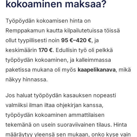
kokoaminen maksaa?
Työpöydän kokoamisen hinta on
Remppakamun kautta kilpailutetuissa töissä
ollut tyypillisesti noin
95 €–420 €
, ja
keskimäärin
170 €
. Edullisin työ oli pelkkä
työpöydän kokoaminen, ja kalleimmassa
paketissa mukana oli myös
kaapelikanava
, mikä
näkyy hinnassa.
Jos haluat työpöydän kasauksen nopeasti
valmiiksi ilman iltaa ohjekirjan kanssa,
työpöydän kokoaminen ammattilaisen
tekemänä on usein suoraviivainen tilaus. Hinta
määräytyy yleensä sen mukaan, onko kyse vain