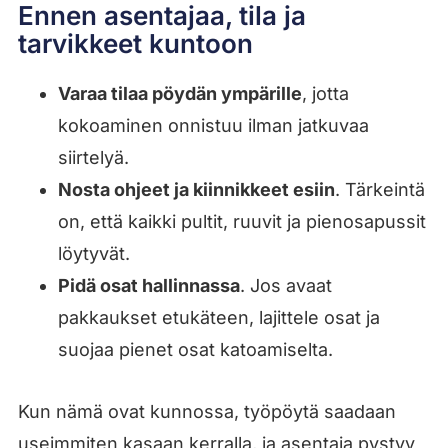
Ennen asentajaa, tila ja
tarvikkeet kuntoon
Varaa tilaa pöydän ympärille
, jotta
kokoaminen onnistuu ilman jatkuvaa
siirtelyä.
Nosta ohjeet ja kiinnikkeet esiin
. Tärkeintä
on, että kaikki pultit, ruuvit ja pienosapussit
löytyvät.
Pidä osat hallinnassa
. Jos avaat
pakkaukset etukäteen, lajittele osat ja
suojaa pienet osat katoamiselta.
Kun nämä ovat kunnossa, työpöytä saadaan
useimmiten kasaan kerralla, ja asentaja pystyy