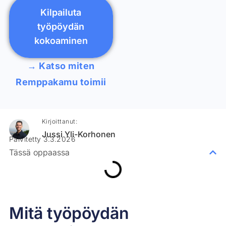
Kilpailuta
työpöydän
kokoaminen
→ Katso miten
Remppakamu toimii
Kirjoittanut:
Jussi Yli-Korhonen
Päivitetty 3.3.2026
Tässä oppaassa
Mitä työpöydän