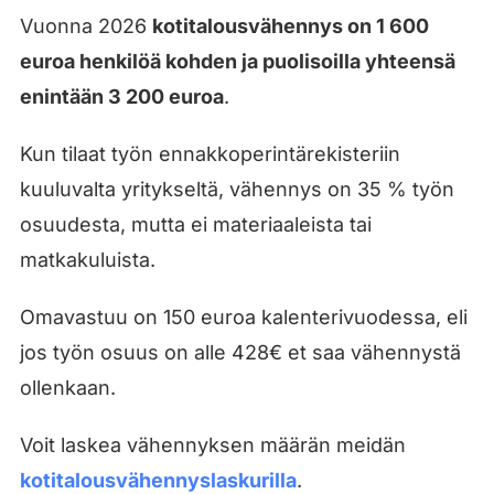
Vuonna 2026
kotitalousvähennys on 1 600
euroa henkilöä kohden ja puolisoilla yhteensä
enintään 3 200 euroa
.
Kun tilaat työn ennakkoperintärekisteriin
kuuluvalta yritykseltä, vähennys on 35 % työn
osuudesta, mutta ei materiaaleista tai
matkakuluista.
Omavastuu on 150 euroa kalenterivuodessa, eli
jos työn osuus on alle 428€ et saa vähennystä
ollenkaan.
Voit laskea vähennyksen määrän meidän
kotitalousvähennyslaskurilla
.