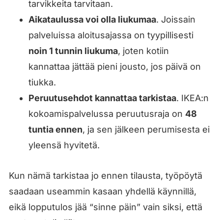
tarvikkeita tarvitaan.
Aikataulussa voi olla liukumaa
. Joissain
palveluissa aloitusajassa on tyypillisesti
noin 1 tunnin liukuma
, joten kotiin
kannattaa jättää pieni jousto, jos päivä on
tiukka.
Peruutusehdot kannattaa tarkistaa
. IKEA:n
kokoamispalvelussa peruutusraja on
48
tuntia ennen
, ja sen jälkeen perumisesta ei
yleensä hyvitetä.
Kun nämä tarkistaa jo ennen tilausta, työpöytä
saadaan useammin kasaan yhdellä käynnillä,
eikä lopputulos jää “sinne päin” vain siksi, että