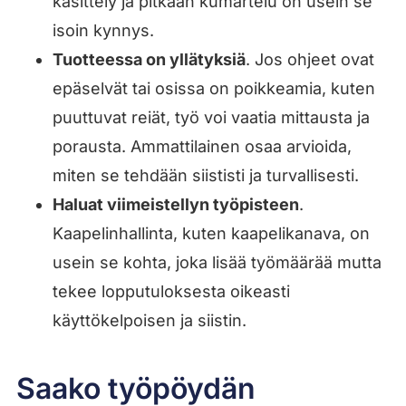
käsittely ja pitkään kumartelu on usein se
isoin kynnys.
Tuotteessa on yllätyksiä
. Jos ohjeet ovat
epäselvät tai osissa on poikkeamia, kuten
puuttuvat reiät, työ voi vaatia mittausta ja
porausta. Ammattilainen osaa arvioida,
miten se tehdään siististi ja turvallisesti.
Haluat viimeistellyn työpisteen
.
Kaapelinhallinta, kuten kaapelikanava, on
usein se kohta, joka lisää työmäärää mutta
tekee lopputuloksesta oikeasti
käyttökelpoisen ja siistin.
Saako työpöydän