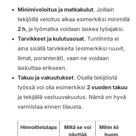
Minimiveloitus ja matkakulut
. Joillain
tekijöillä veloitus alkaa esimerkiksi minimillä
2 h
, ja työmatka voidaan laskea työajaksi.
Tarvikkeet ja kulutusosat
. Tuntihinta ei
aina sisällä tarvikkeita (esimerkiksi ruuvit,
liimat, poranterät), vaan ne voidaan
laskuttaa erikseen.
Takuu ja vakuutukset
. Osalla tekijöistä
työssä voi olla esimerkiksi
2 vuoden takuu
ja tekijällä vastuuvakuutus. Nämä on hyvä
varmistaa ennen tilausta.
Hinnoittelutapa
Miltä se voi
Mihin kiinnität
näyttää
huomiota