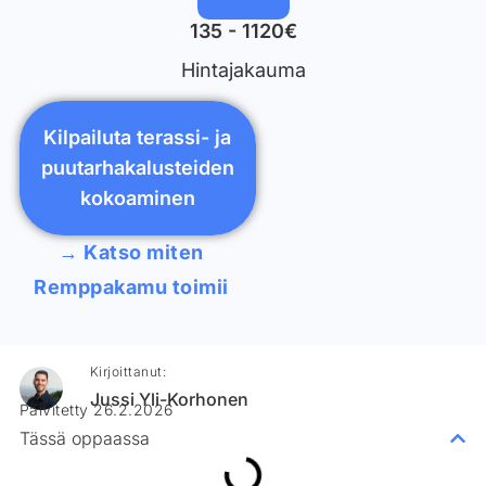
135 - 1120€
Hintajakauma
Kilpailuta terassi- ja
puutarhakalusteiden
kokoaminen
→ Katso miten
Remppakamu toimii
Kirjoittanut:
Jussi Yli-Korhonen
Päivitetty 26.2.2026
Tässä oppaassa