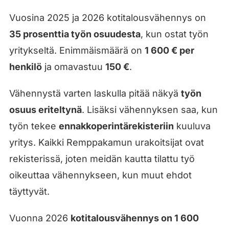
Vuosina 2025 ja 2026 kotitalousvähennys on
35 prosenttia työn osuudesta
, kun ostat työn
yritykseltä. Enimmäismäärä on
1 600 € per
henkilö
ja omavastuu
150 €
.
Vähennystä varten laskulla pitää näkyä
työn
osuus eriteltynä
. Lisäksi vähennyksen saa, kun
työn tekee
ennakkoperintärekisteriin
kuuluva
yritys. Kaikki Remppakamun urakoitsijat ovat
rekisterissä, joten meidän kautta tilattu työ
oikeuttaa vähennykseen, kun muut ehdot
täyttyvät.
Vuonna 2026
kotitalousvähennys on 1 600