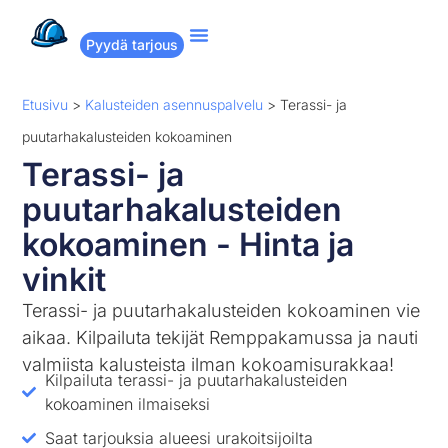
Pyydä tarjous
Suositut remontit
Miten Remppakamu toimii?
Etusivu
>
Kalusteiden asennuspalvelu
>
Terassi- ja
puutarhakalusteiden kokoaminen
Terassi- ja
puutarhakalusteiden
kokoaminen - Hinta ja
vinkit
Terassi- ja puutarhakalusteiden kokoaminen vie
aikaa. Kilpailuta tekijät Remppakamussa ja nauti
valmiista kalusteista ilman kokoamisurakkaa!
Kilpailuta terassi- ja puutarhakalusteiden
kokoaminen ilmaiseksi
Saat tarjouksia alueesi urakoitsijoilta