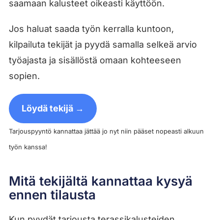
saamaan kalusteet oikeasti käyttöön.
Jos haluat saada työn kerralla kuntoon,
kilpailuta tekijät ja pyydä samalla selkeä arvio
työajasta ja sisällöstä omaan kohteeseen
sopien.
Löydä tekijä →
Tarjouspyyntö kannattaa jättää jo nyt niin pääset nopeasti alkuun
työn kanssa!
Mitä tekijältä kannattaa kysyä
ennen tilausta
Kun pyydät tarjousta terassikalusteiden