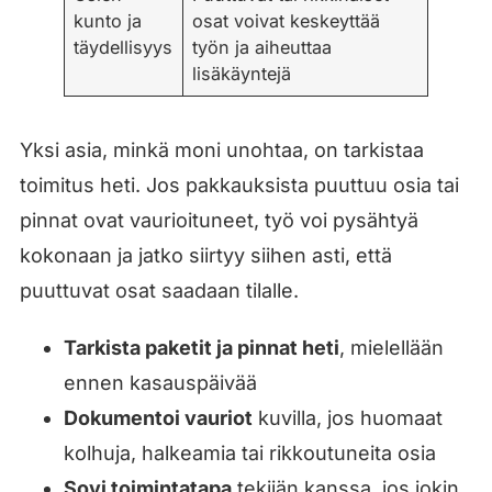
kunto ja
osat voivat keskeyttää
täydellisyys
työn ja aiheuttaa
lisäkäyntejä
Yksi asia, minkä moni unohtaa, on tarkistaa
toimitus heti. Jos pakkauksista puuttuu osia tai
pinnat ovat vaurioituneet, työ voi pysähtyä
kokonaan ja jatko siirtyy siihen asti, että
puuttuvat osat saadaan tilalle.
Tarkista paketit ja pinnat heti
, mielellään
ennen kasauspäivää
Dokumentoi vauriot
kuvilla, jos huomaat
kolhuja, halkeamia tai rikkoutuneita osia
Sovi toimintatapa
tekijän kanssa, jos jokin