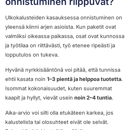
onnistuminen riippuvat?
Ulkokalusteiden kasauksessa onnistuminen on
yleensä kiinni arjen asioista. Kun paketit ovat
valmiiksi oikeassa paikassa, osat ovat kunnossa
ja työtilaa on riittävästi, työ etenee ripeästi ja
lopputulos on tukeva.
Hyvänä nyrkkisääntönä voi pitää, että tunnissa
ehtii kasata noin
1–3 pientä ja helppoa tuotetta
.
Isommat kokonaisuudet, kuten suuremmat
kaapit ja hyllyt, vievät usein
noin 2–4 tuntia
.
Aika-arvio voi silti olla etukäteen karkea, jos
kalustelista tai olosuhteet eivät ole selvät.