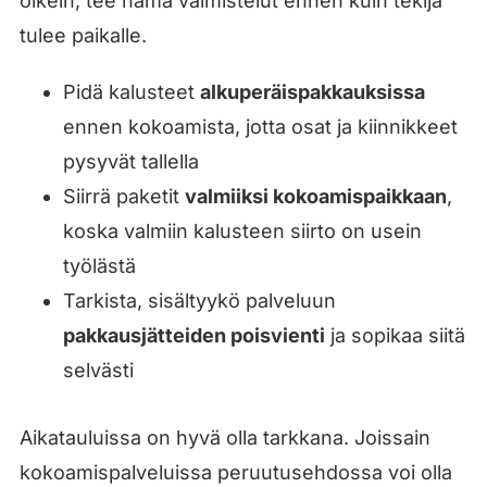
oikein, tee nämä valmistelut ennen kuin tekijä
tulee paikalle.
Pidä kalusteet
alkuperäispakkauksissa
ennen kokoamista, jotta osat ja kiinnikkeet
pysyvät tallella
Siirrä paketit
valmiiksi kokoamispaikkaan
,
koska valmiin kalusteen siirto on usein
työlästä
Tarkista, sisältyykö palveluun
pakkausjätteiden poisvienti
ja sopikaa siitä
selvästi
Aikatauluissa on hyvä olla tarkkana. Joissain
kokoamispalveluissa peruutusehdossa voi olla