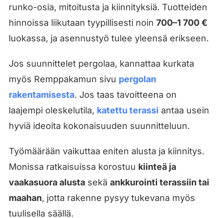
runko-osia, mitoitusta ja kiinnityksiä. Tuotteiden
hinnoissa liikutaan tyypillisesti noin
700–1 700 €
luokassa, ja asennustyö tulee yleensä erikseen.
Jos suunnittelet pergolaa, kannattaa kurkata
myös Remppakamun sivu
pergolan
rakentamisesta
. Jos taas tavoitteena on
laajempi oleskelutila,
katettu terassi
antaa usein
hyviä ideoita kokonaisuuden suunnitteluun.
Työmäärään vaikuttaa eniten alusta ja kiinnitys.
Monissa ratkaisuissa korostuu
kiinteä ja
vaakasuora alusta
sekä
ankkurointi terassiin tai
maahan
, jotta rakenne pysyy tukevana myös
tuulisella säällä.