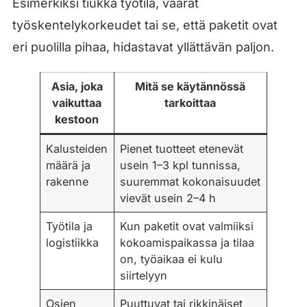
Esimerkiksi tiukka työtila, väärät
työskentelykorkeudet tai se, että paketit ovat
eri puolilla pihaa, hidastavat yllättävän paljon.
Asia, joka
Mitä se käytännössä
vaikuttaa
tarkoittaa
kestoon
Kalusteiden
Pienet tuotteet etenevät
määrä ja
usein 1–3 kpl tunnissa,
rakenne
suuremmat kokonaisuudet
vievät usein 2–4 h
Työtila ja
Kun paketit ovat valmiiksi
logistiikka
kokoamispaikassa ja tilaa
on, työaikaa ei kulu
siirtelyyn
Osien
Puuttuvat tai rikkinäiset