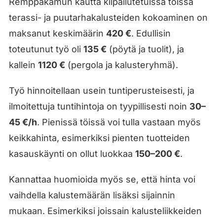
Remppakamun kautta kilpailutetuissa töissä
terassi- ja puutarhakalusteiden kokoaminen on
maksanut keskimäärin
420 €
. Edullisin
toteutunut työ oli
135 €
(pöytä ja tuolit), ja
kallein
1120 €
(pergola ja kalusteryhmä).
Työ hinnoitellaan usein tuntiperusteisesti, ja
ilmoitettuja tuntihintoja on tyypillisesti noin
30–
45 €/h
. Pienissä töissä voi tulla vastaan myös
keikkahinta, esimerkiksi pienten tuotteiden
kasauskäynti on ollut luokkaa
150–200 €
.
Kannattaa huomioida myös se, että hinta voi
vaihdella kalustemäärän lisäksi sijainnin
mukaan. Esimerkiksi joissain kalusteliikkeiden