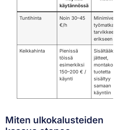
käytännössä
Tuntihinta
Noin 30–45
Minimiveloitus,
€/h
työmatkat,
tarvikkeet
erikseen
Keikkahinta
Pienissä
Sisältääkö
töissä
jätteet,
esimerkiksi
montako
150–200 € /
tuotetta
käynti
sisältyy
samaan
käyntiin
Miten ulkokalusteiden