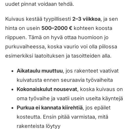
uudet pinnat voidaan tehdä.
Kuivaus kestää tyypillisesti
2–3 viikkoa
, ja sen
hinta on usein
500–2000 €
kohteen koosta
riippuen. Tämä on hyvä ottaa huomioon jo
purkuvaiheessa, koska vaurio voi olla piilossa
esimerkiksi laatoituksen ja tasoitteiden alla.
Aikataulu muuttuu
, jos rakenteet vaativat
kuivatusta ennen seuraavia työvaiheita
Kokonaiskulut nousevat
, koska kuivaus on
oma työvaihe ja vaatii usein useita käyntejä
Purkua ei kannata kiirehtiä
, jos epäilet
kosteutta. Ensin pitää varmistaa, mitä
rakenteista löytyy