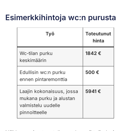
Esimerkkihintoja wc:n purusta
Työ
Toteutunut
hinta
Wc-tilan purku
1842 €
keskimäärin
Edullisin wc:n purku
500 €
ennen pintaremonttia
Laajin kokonaisuus, jossa
5941 €
mukana purku ja alustan
valmistelu uudelle
pinnoitteelle