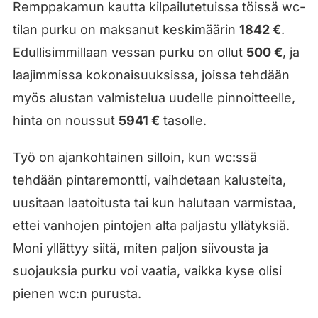
Remppakamun kautta kilpailutetuissa töissä wc-
tilan purku on maksanut keskimäärin
1842 €
.
Edullisimmillaan vessan purku on ollut
500 €
, ja
laajimmissa kokonaisuuksissa, joissa tehdään
myös alustan valmistelua uudelle pinnoitteelle,
hinta on noussut
5941 €
tasolle.
Työ on ajankohtainen silloin, kun wc:ssä
tehdään pintaremontti, vaihdetaan kalusteita,
uusitaan laatoitusta tai kun halutaan varmistaa,
ettei vanhojen pintojen alta paljastu yllätyksiä.
Moni yllättyy siitä, miten paljon siivousta ja
suojauksia purku voi vaatia, vaikka kyse olisi
pienen wc:n purusta.