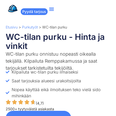
Pyydä tarjous
Suositut remontit
Miten Remppakamu toimii?
Etusivu
>
Purkutyöt
>
WC-tilan purku
WC-tilan purku - Hinta ja
vinkit
WC-tilan purku onnistuu nopeasti oikealla
tekijällä. Kilpailuta Remppakamussa ja saat
tarjoukset tarkistetuilta tekijöiltä.
Kilpailuta wc-tilan purku ilmaiseksi
Saat tarjouksia alueesi urakoitsijoilta
Nopea käyttää eikä ilmoituksen teko vielä sido
mihinkään
(4,7)
2500+ tyytyväistä asiakasta