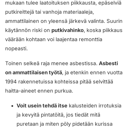
mukaan tulee laatoituksen piikkausta, epäselviä
putkireittejä tai vanhoja materiaaleja,
ammattilainen on yleensä järkevä valinta. Suurin
käytännön riski on
putkivahinko
, koska piikkaus
väärään kohtaan voi laajentaa remonttia
nopeasti.
Toinen selkeä raja menee asbestissa.
Asbesti
on ammattilaisen työtä
, ja etenkin ennen vuotta
1994 rakennetuissa kohteissa pitää selvittää
haitta-aineet ennen purkua.
Voit usein tehdä itse
kalusteiden irrotuksia
ja kevyitä pintatöitä, jos tiedät mitä
puretaan ja miten pöly pidetään kurissa