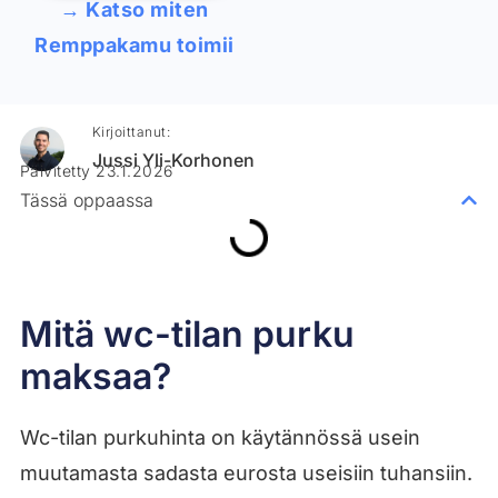
→ Katso miten
Remppakamu toimii
Kirjoittanut:
Jussi Yli-Korhonen
Päivitetty 23.1.2026
Tässä oppaassa
Mitä wc-tilan purku
maksaa?
Wc-tilan purkuhinta on käytännössä usein
muutamasta sadasta eurosta useisiin tuhansiin.