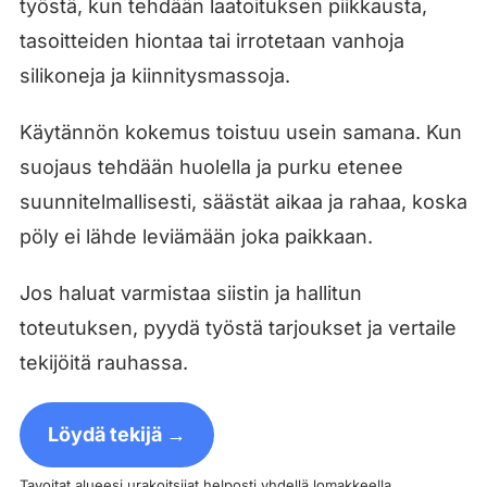
työstä, kun tehdään laatoituksen piikkausta,
tasoitteiden hiontaa tai irrotetaan vanhoja
silikoneja ja kiinnitysmassoja.
Käytännön kokemus toistuu usein samana. Kun
suojaus tehdään huolella ja purku etenee
suunnitelmallisesti, säästät aikaa ja rahaa, koska
pöly ei lähde leviämään joka paikkaan.
Jos haluat varmistaa siistin ja hallitun
toteutuksen, pyydä työstä tarjoukset ja vertaile
tekijöitä rauhassa.
Löydä tekijä →
Tavoitat alueesi urakoitsijat helposti yhdellä lomakkeella