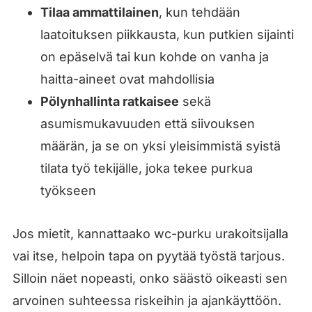
Tilaa ammattilainen
, kun tehdään
laatoituksen piikkausta, kun putkien sijainti
on epäselvä tai kun kohde on vanha ja
haitta-aineet ovat mahdollisia
Pölynhallinta ratkaisee
sekä
asumismukavuuden että siivouksen
määrän, ja se on yksi yleisimmistä syistä
tilata työ tekijälle, joka tekee purkua
työkseen
Jos mietit, kannattaako wc-purku urakoitsijalla
vai itse, helpoin tapa on pyytää työstä tarjous.
Silloin näet nopeasti, onko säästö oikeasti sen
arvoinen suhteessa riskeihin ja ajankäyttöön.