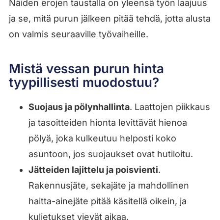
Näiden erojen taustalla on yleensä työn laajuus
ja se, mitä purun jälkeen pitää tehdä, jotta alusta
on valmis seuraaville työvaiheille.
Mistä vessan purun hinta
tyypillisesti muodostuu?
Suojaus ja pölynhallinta
. Laattojen piikkaus
ja tasoitteiden hionta levittävät hienoa
pölyä, joka kulkeutuu helposti koko
asuntoon, jos suojaukset ovat hutiloitu.
Jätteiden lajittelu ja poisvienti
.
Rakennusjäte, sekajäte ja mahdollinen
haitta-ainejäte pitää käsitellä oikein, ja
kuljetukset vievät aikaa.