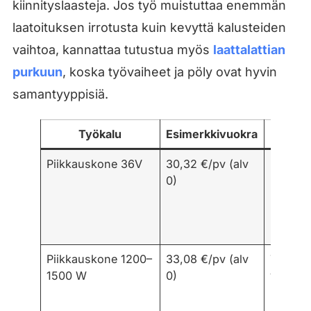
kiinnityslaasteja. Jos työ muistuttaa enemmän
laatoituksen irrotusta kuin kevyttä kalusteiden
vaihtoa, kannattaa tutustua myös
laattalattian
purkuun
, koska työvaiheet ja pöly ovat hyvin
samantyyppisiä.
Työkalu
Esimerkkivuokra
Huo
Piikkauskone 36V
30,32 €/pv (alv
Kevyem
0)
kone vo
riittää
pienee
piikkau
Piikkauskone 1200–
33,08 €/pv (alv
Tyypill
1500 W
0)
valinta
laattoje
laastin