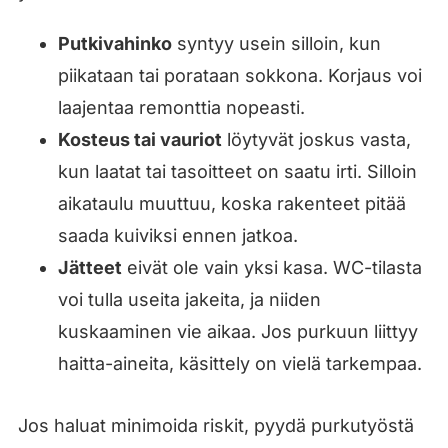
Putkivahinko
syntyy usein silloin, kun
piikataan tai porataan sokkona. Korjaus voi
laajentaa remonttia nopeasti.
Kosteus tai vauriot
löytyvät joskus vasta,
kun laatat tai tasoitteet on saatu irti. Silloin
aikataulu muuttuu, koska rakenteet pitää
saada kuiviksi ennen jatkoa.
Jätteet
eivät ole vain yksi kasa. WC-tilasta
voi tulla useita jakeita, ja niiden
kuskaaminen vie aikaa. Jos purkuun liittyy
haitta-aineita, käsittely on vielä tarkempaa.
Jos haluat minimoida riskit, pyydä purkutyöstä