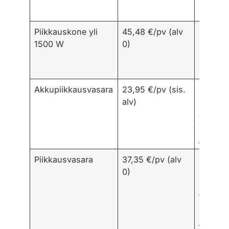
irrotuk
Piikkauskone yli
45,48 €/pv (alv
Kun
1500 W
0)
pureta
kovemp
laajem
Akkupiikkausvasara
23,95 €/pv (sis.
Helppo
alv)
liikkua
ahtaas
wc:ssä 
johtoja
Piikkausvasara
37,35 €/pv (alv
Raskaa
0)
kone
nopeut
työtä, 
lisää tä
ja vaatii