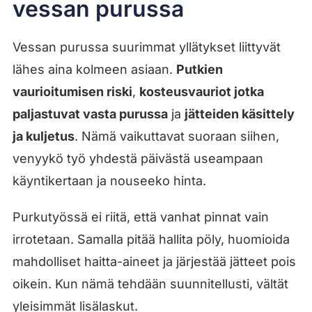
vessan purussa
Vessan purussa suurimmat yllätykset liittyvät
lähes aina kolmeen asiaan.
Putkien
vaurioitumisen riski
,
kosteusvauriot jotka
paljastuvat vasta purussa
ja
jätteiden käsittely
ja kuljetus
. Nämä vaikuttavat suoraan siihen,
venyykö työ yhdestä päivästä useampaan
käyntikertaan ja nouseeko hinta.
Purkutyössä ei riitä, että vanhat pinnat vain
irrotetaan. Samalla pitää hallita pöly, huomioida
mahdolliset haitta-aineet ja järjestää jätteet pois
oikein. Kun nämä tehdään suunnitellusti, vältät
yleisimmät lisälaskut.