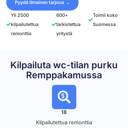
Pyydä ilmainen tarjous →
Yli 2500
600+
Toimii koko
kilpailutettua
tarkistettua
Suomessa
remonttia
yritystä
Kilpailuta wc-tilan purku
Remppakamussa
18
Kilpailutettua remonttia