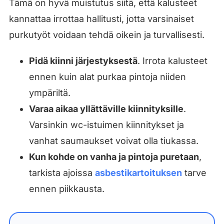
Tämä on hyvä muistutus siitä, että kalusteet
kannattaa irrottaa hallitusti, jotta varsinaiset
purkutyöt voidaan tehdä oikein ja turvallisesti.
Pidä kiinni järjestyksestä
. Irrota kalusteet
ennen kuin alat purkaa pintoja niiden
ympäriltä.
Varaa aikaa yllättäville kiinnityksille
.
Varsinkin wc-istuimen kiinnitykset ja
vanhat saumaukset voivat olla tiukassa.
Kun kohde on vanha ja pintoja puretaan
,
tarkista ajoissa
asbestikartoituksen
tarve
ennen piikkausta.