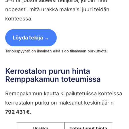
3–4 tarjousta alueesi tekijöiltä, jolloin näet
nopeasti, mitä urakka maksaisi juuri teidän
kohteessa.
Löydä tekijä →
Tarjouspyyntö on ilmainen eikä sido tilaamaan purkutyötä!
Kerrostalon purun hinta
Remppakamun toteumissa
Remppakamun kautta kilpailutetuissa kohteissa
kerrostalon purku on maksanut keskimäärin
792 431 €
.
Urakka
Toteutunut hinta