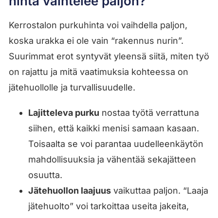
hinta vaihtelee paljon?
Kerrostalon purkuhinta voi vaihdella paljon,
koska urakka ei ole vain “rakennus nurin”.
Suurimmat erot syntyvät yleensä siitä, miten työ
on rajattu ja mitä vaatimuksia kohteessa on
jätehuollolle ja turvallisuudelle.
Lajitteleva purku
nostaa työtä verrattuna
siihen, että kaikki menisi samaan kasaan.
Toisaalta se voi parantaa uudelleenkäytön
mahdollisuuksia ja vähentää sekajätteen
osuutta.
Jätehuollon laajuus
vaikuttaa paljon. “Laaja
jätehuolto” voi tarkoittaa useita jakeita,