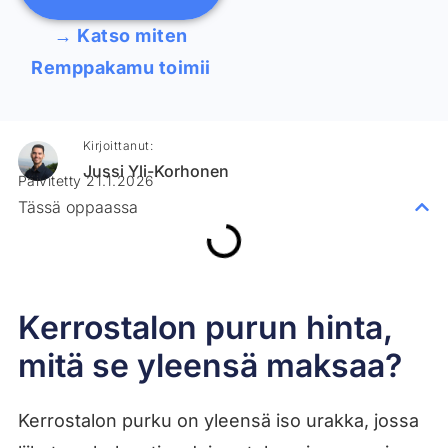
→ Katso miten
Remppakamu toimii
Kirjoittanut:
Jussi Yli-Korhonen
Päivitetty 21.1.2026
Tässä oppaassa
Kerrostalon purun hinta,
mitä se yleensä maksaa?
Kerrostalon purku on yleensä iso urakka, jossa