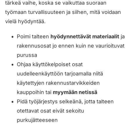
tärkeä vaihe, koska se vaikuttaa suoraan
työmaan turvallisuuteen ja siihen, mitä voidaan
vielä hyödyntää.
Poimi talteen
hyödynnettävät materiaalit
ja
rakennusosat jo ennen kuin ne vaurioituvat
purussa
Ohjaa käyttökelpoiset osat
uudelleenkäyttöön tarjoamalla niitä
käytettyjen rakennustarvikkeiden
kauppoihin tai
myymään netissä
Pidä työjärjestys selkeänä, jotta talteen
otettavat osat eivät sekoitu
purkujätteeseen