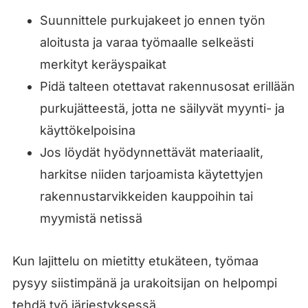
Suunnittele purkujakeet jo ennen työn
aloitusta ja varaa työmaalle selkeästi
merkityt keräyspaikat
Pidä talteen otettavat rakennusosat erillään
purkujätteestä, jotta ne säilyvät myynti- ja
käyttökelpoisina
Jos löydät hyödynnettävät materiaalit,
harkitse niiden tarjoamista käytettyjen
rakennustarvikkeiden kauppoihin tai
myymistä netissä
Kun lajittelu on mietitty etukäteen, työmaa
pysyy siistimpänä ja urakoitsijan on helpompi
tehdä työ järjestyksessä.