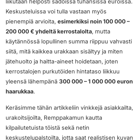
liikutaan helposti sadoissa tuhansissa euroissa.
Keskusteluissa voi tulla vastaan myös
pienempiä arvioita,
esimerkiksi noin 100 000 –
200 000 € yhdeltä kerrostalolta
, mutta
käytännössä lopullinen summa riippuu vahvasti
siitä, mitä kaikkea urakkaan sisältyy ja miten
jätehuolto ja haitta-aineet hoidetaan, joten
kerrostalojen purkutöiden hintataso liikkuu
yleensä lähempänä
300 000 – 1 000 000 euron
haarukkaa
.
Keräsimme tähän artikkeliin vinkkejä asiakkailta,
urakoitsijoilta, Remppakamun kautta
kilpailutetuista töistä sekä netin
keskustelupalstoilta, jotta saat realistisen kuvan