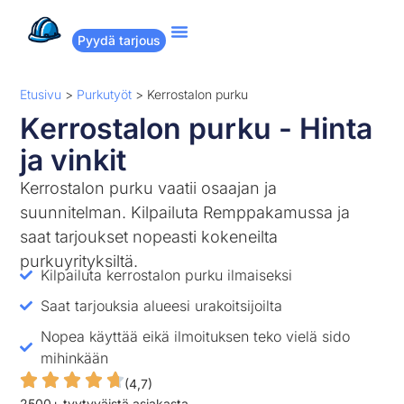
Pyydä tarjous
Suositut remontit
Miten Remppakamu toimii?
Etusivu
>
Purkutyöt
>
Kerrostalon purku
Kerrostalon purku - Hinta
ja vinkit
Kerrostalon purku vaatii osaajan ja
suunnitelman. Kilpailuta Remppakamussa ja
saat tarjoukset nopeasti kokeneilta
purkuyrityksiltä.
Kilpailuta kerrostalon purku ilmaiseksi
Saat tarjouksia alueesi urakoitsijoilta
Nopea käyttää eikä ilmoituksen teko vielä sido
mihinkään
(4,7)
2500+ tyytyväistä asiakasta