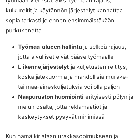
työmaan vierestä. Siksi työmaan rajaus,
kulkureitit ja käytännön järjestelyt kannattaa
sopia tarkasti jo ennen ensimmäistäkään
purkukonetta.
Työmaa-alueen hallinta
ja selkeä rajaus,
jotta sivulliset eivät pääse työmaalle
Liikennejärjestelyt
ja kuljetusten reititys,
koska jätekuormia ja mahdollisia murske-
tai maa-aineskuljetuksia voi olla paljon
Naapuruston huomiointi
erityisesti pölyn ja
melun osalta, jotta reklamaatiot ja
keskeytykset pysyvät minimissä
Kun nämä kirjataan urakkasopimukseen ja