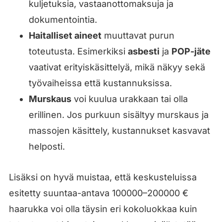
kuljetuksia, vastaanottomaksuja ja
dokumentointia.
Haitalliset aineet
muuttavat purun
toteutusta. Esimerkiksi
asbesti
ja
POP-jäte
vaativat erityiskäsittelyä, mikä näkyy sekä
työvaiheissa että kustannuksissa.
Murskaus
voi kuulua urakkaan tai olla
erillinen. Jos purkuun sisältyy murskaus ja
massojen käsittely, kustannukset kasvavat
helposti.
Lisäksi on hyvä muistaa, että keskusteluissa
esitetty suuntaa-antava 100000–200000 €
haarukka voi olla täysin eri kokoluokkaa kuin