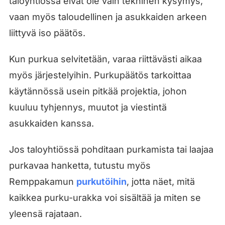
taloyhtiössä eivät ole vain tekninen kysymys,
vaan myös taloudellinen ja asukkaiden arkeen
liittyvä iso päätös.
Kun purkua selvitetään, varaa riittävästi aikaa
myös järjestelyihin. Purkupäätös tarkoittaa
käytännössä usein pitkää projektia, johon
kuuluu tyhjennys, muutot ja viestintä
asukkaiden kanssa.
Jos taloyhtiössä pohditaan purkamista tai laajaa
purkavaa hanketta, tutustu myös
Remppakamun
purkutöihin
, jotta näet, mitä
kaikkea purku-urakka voi sisältää ja miten se
yleensä rajataan.