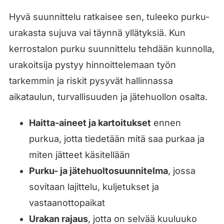
Hyvä suunnittelu ratkaisee sen, tuleeko purku-
urakasta sujuva vai täynnä yllätyksiä. Kun
kerrostalon purku suunnittelu tehdään kunnolla,
urakoitsija pystyy hinnoittelemaan työn
tarkemmin ja riskit pysyvät hallinnassa
aikataulun, turvallisuuden ja jätehuollon osalta.
Haitta-aineet ja kartoitukset
ennen
purkua, jotta tiedetään mitä saa purkaa ja
miten jätteet käsitellään
Purku- ja jätehuoltosuunnitelma
, jossa
sovitaan lajittelu, kuljetukset ja
vastaanottopaikat
Urakan rajaus
, jotta on selvää kuuluuko