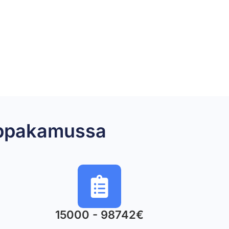
mppakamussa
15000 - 98742€