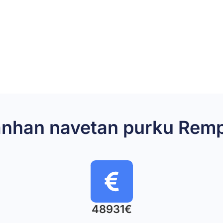
 vanhan navetan purku Re
48931€