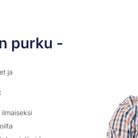
n purku -
t ja
t
 ilmaiseksi
oilta