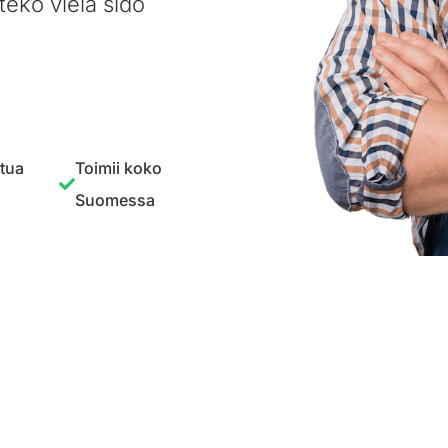
teko vielä sido
ttua
Toimii koko
Suomessa