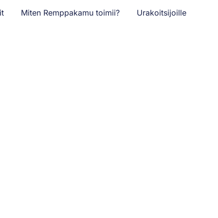
it
Miten Remppakamu toimii?
Urakoitsijoille