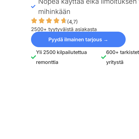
Nopea käyttää eikä ilmoituksen 
mihinkään
(4,7)
2500+ tyytyväistä asiakasta
Pyydä ilmainen tarjous →
Yli 2500 kilpailutettua
600+ tarkiste
remonttia
yritystä