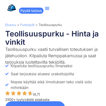
Pyydä tarjous
Suositut remontit
Miten Remppakamu toimii?
Etusivu
>
Purkutyöt
>
Teollisuuspurku
Teollisuuspurku - Hinta ja
vinkit
Teollisuuspurku vaatii turvallisen toteutuksen ja
jätehuollon. Kilpailuta Remppakamussa ja saat
tarjouksia luotettavilta tekijöiltä.
Kilpailuta teollisuuspurku ilmaiseksi
Saat tarjouksia alueesi urakoitsijoilta
Nopea käyttää eikä ilmoituksen teko vielä sido
mihinkään
(4,7)
2500+ tyytyväistä asiakasta