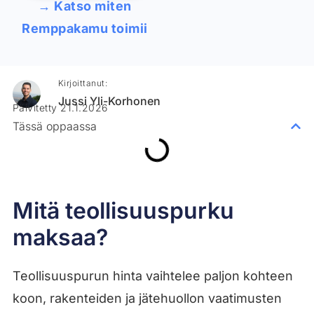
→ Katso miten
Remppakamu toimii
Kirjoittanut:
Jussi Yli-Korhonen
Päivitetty 21.1.2026
Tässä oppaassa
Mitä teollisuuspurku
maksaa?
Teollisuuspurun hinta vaihtelee paljon kohteen
koon, rakenteiden ja jätehuollon vaatimusten