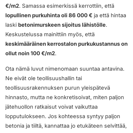
€/m2
. Samassa esimerkissä kerrottiin, että
lopullinen purkuhinta oli 86 000 €
ja että hintaa
laski
betonimurskeen sijoitus lähistölle
.
Keskustelussa mainittiin myös, että
keskimääräinen kerrostalon purkukustannus on
ollut noin 100 €/m2
.
Ota nämä luvut nimenomaan suuntaa antavina.
Ne eivät ole teollisuushallin tai
teollisuusrakennuksen purun yleispätevä
hinnasto, mutta ne konkretisoivat, miten paljon
jätehuollon ratkaisut voivat vaikuttaa
lopputulokseen. Jos kohteessa syntyy paljon
betonia ja tiiltä, kannattaa jo etukäteen selvittää,