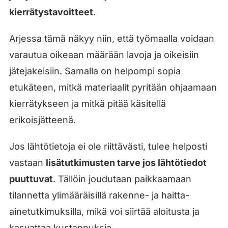
kierrätystavoitteet
.
Arjessa tämä näkyy niin, että työmaalla voidaan
varautua oikeaan määrään lavoja ja oikeisiin
jätejakeisiin. Samalla on helpompi sopia
etukäteen, mitkä materiaalit pyritään ohjaamaan
kierrätykseen ja mitkä pitää käsitellä
erikoisjätteenä.
Jos lähtötietoja ei ole riittävästi, tulee helposti
vastaan
lisätutkimusten tarve jos lähtötiedot
puuttuvat
. Tällöin joudutaan paikkaamaan
tilannetta ylimääräisillä rakenne- ja haitta-
ainetutkimuksilla, mikä voi siirtää aloitusta ja
kasvattaa kustannuksia.