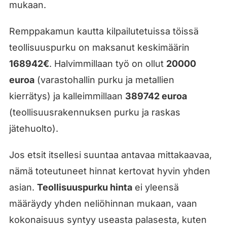
mukaan.
Remppakamun kautta kilpailutetuissa töissä
teollisuuspurku on maksanut keskimäärin
168942€
. Halvimmillaan työ on ollut
20000
euroa
(varastohallin purku ja metallien
kierrätys) ja kalleimmillaan
389742 euroa
(teollisuusrakennuksen purku ja raskas
jätehuolto).
Jos etsit itsellesi suuntaa antavaa mittakaavaa,
nämä toteutuneet hinnat kertovat hyvin yhden
asian.
Teollisuuspurku hinta
ei yleensä
määräydy yhden neliöhinnan mukaan, vaan
kokonaisuus syntyy useasta palasesta, kuten