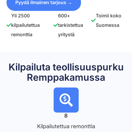
Pyydä ilmainen tarjous →
Yli 2500
600+
Toimii koko
kilpailutettua
tarkistettua
Suomessa
remonttia
yritystä
Kilpailuta teollisuuspurku
Remppakamussa
8
Kilpailutettua remonttia