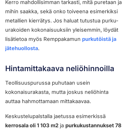
Kerro mahdollisimman tarkasti, mitä puretaan ja
mihin saakka, sekä onko toiveena esimerkiksi
metallien kierrätys. Jos haluat tutustua purku-
urakoiden kokonaisuuksiin yleisemmin, löydät
lisätietoa myös Remppakamun
purkutöistä ja
jätehuollosta
.
Hintamittakaava neliöhinnoilla
Teollisuuspurussa puhutaan usein
kokonaisurakasta, mutta joskus neliöhinta
auttaa hahmottamaan mittakaavaa.
Keskustelupalstalla jaetussa esimerkissä
kerrosala oli 1 103 m2
ja
purkukustannukset 78