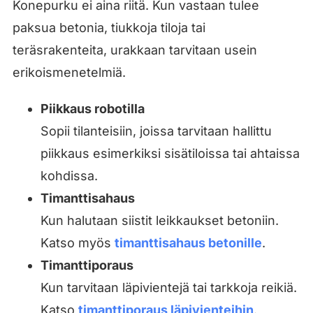
Konepurku ei aina riitä. Kun vastaan tulee
paksua betonia, tiukkoja tiloja tai
teräsrakenteita, urakkaan tarvitaan usein
erikoismenetelmiä.
Piikkaus robotilla
Sopii tilanteisiin, joissa tarvitaan hallittu
piikkaus esimerkiksi sisätiloissa tai ahtaissa
kohdissa.
Timanttisahaus
Kun halutaan siistit leikkaukset betoniin.
Katso myös
timanttisahaus betonille
.
Timanttiporaus
Kun tarvitaan läpivientejä tai tarkkoja reikiä.
Katso
timanttiporaus läpivienteihin
.