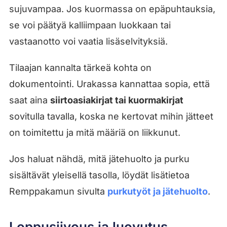
sujuvampaa. Jos kuormassa on epäpuhtauksia,
se voi päätyä kalliimpaan luokkaan tai
vastaanotto voi vaatia lisäselvityksiä.
Tilaajan kannalta tärkeä kohta on
dokumentointi. Urakassa kannattaa sopia, että
saat aina
siirtoasiakirjat tai kuormakirjat
sovitulla tavalla, koska ne kertovat mihin jätteet
on toimitettu ja mitä määriä on liikkunut.
Jos haluat nähdä, mitä jätehuolto ja purku
sisältävät yleisellä tasolla, löydät lisätietoa
Remppakamun sivulta
purkutyöt ja jätehuolto
.
Loppusiivous ja luovutus