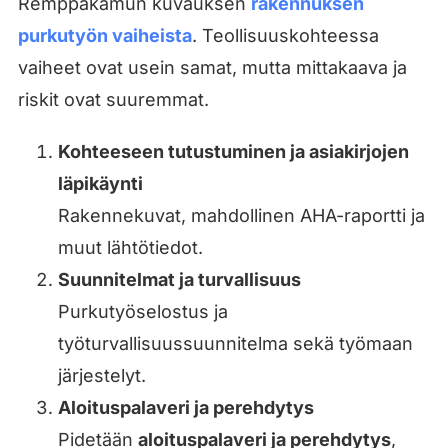
Remppakamun kuvauksen
rakennuksen
purkutyön vaiheista
. Teollisuuskohteessa
vaiheet ovat usein samat, mutta mittakaava ja
riskit ovat suuremmat.
Kohteeseen tutustuminen ja asiakirjojen
läpikäynti
Rakennekuvat, mahdollinen AHA-raportti ja
muut lähtötiedot.
Suunnitelmat ja turvallisuus
Purkutyöselostus ja
työturvallisuussuunnitelma sekä työmaan
järjestelyt.
Aloituspalaveri ja perehdytys
Pidetään
aloituspalaveri ja perehdytys
,