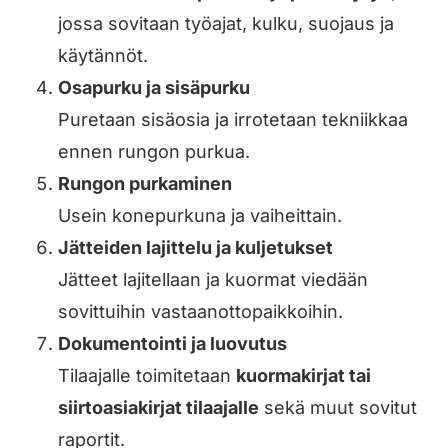
jossa sovitaan työajat, kulku, suojaus ja
käytännöt.
Osapurku ja sisäpurku
Puretaan sisäosia ja irrotetaan tekniikkaa
ennen rungon purkua.
Rungon purkaminen
Usein konepurkuna ja vaiheittain.
Jätteiden lajittelu ja kuljetukset
Jätteet lajitellaan ja kuormat viedään
sovittuihin vastaanottopaikkoihin.
Dokumentointi ja luovutus
Tilaajalle toimitetaan
kuormakirjat tai
siirtoasiakirjat tilaajalle
sekä muut sovitut
raportit.