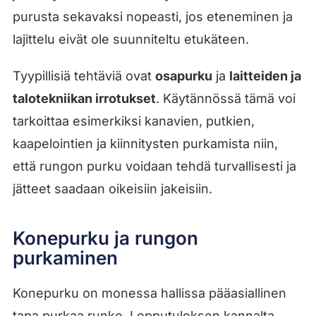
purusta sekavaksi nopeasti, jos eteneminen ja
lajittelu eivät ole suunniteltu etukäteen.
Tyypillisiä tehtäviä ovat
osapurku
ja
laitteiden ja
talotekniikan irrotukset
. Käytännössä tämä voi
tarkoittaa esimerkiksi kanavien, putkien,
kaapelointien ja kiinnitysten purkamista niin,
että rungon purku voidaan tehdä turvallisesti ja
jätteet saadaan oikeisiin jakeisiin.
Konepurku ja rungon
purkaminen
Konepurku on monessa hallissa pääasiallinen
tapa purkaa runko. Lopputuloksen kannalta