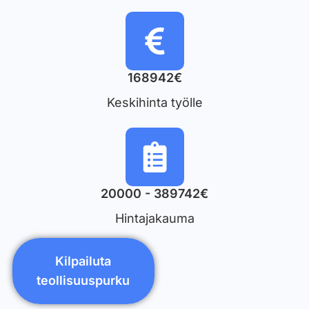
168942€
Keskihinta työlle
20000 - 389742€
Hintajakauma
Kilpailuta
teollisuuspurku