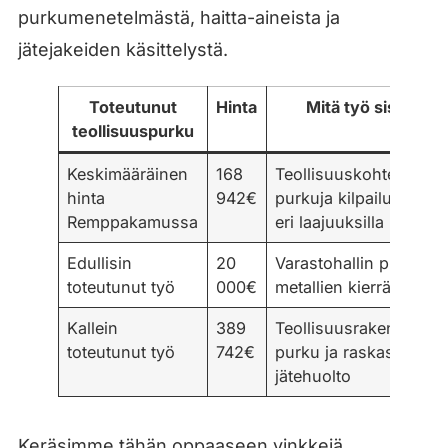
purkumenetelmästä, haitta-aineista ja
jätejakeiden käsittelystä.
Toteutunut
Hinta
Mitä työ sisälsi
teollisuuspurku
Keskimääräinen
168
Teollisuuskohteiden
hinta
942€
purkuja kilpailutettuna
Remppakamussa
eri laajuuksilla
Edullisin
20
Varastohallin purku ja
toteutunut työ
000€
metallien kierrätys
Kallein
389
Teollisuusrakennukse
toteutunut työ
742€
purku ja raskas
jätehuolto
Keräsimme tähän oppaaseen vinkkejä