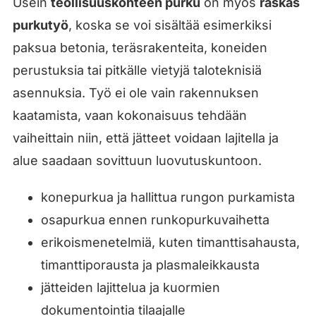
Usein
teollisuuskohteen purku
on myös
raskas
purkutyö
, koska se voi sisältää esimerkiksi
paksua betonia, teräsrakenteita, koneiden
perustuksia tai pitkälle vietyjä taloteknisiä
asennuksia. Työ ei ole vain rakennuksen
kaatamista, vaan kokonaisuus tehdään
vaiheittain niin, että jätteet voidaan lajitella ja
alue saadaan sovittuun luovutuskuntoon.
konepurkua ja hallittua rungon purkamista
osapurkua ennen runkopurkuvaihetta
erikoismenetelmiä, kuten timanttisahausta,
timanttiporausta ja plasmaleikkausta
jätteiden lajittelua ja kuormien
dokumentointia tilaajalle