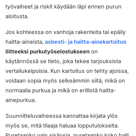
työvaiheet ja riskit käydään läpi ennen purun
aloitusta.
Jos kohteessa on vanhoja rakenteita tai epäily
haitta-aineista,
asbesti- ja haitta-ainekartoitus
liitteeksi purkutyöselostukseen
on
käytännössä se tieto, joka tekee tarjouksista
vertailukelpoisia. Kun kartoitus on tehty ajoissa,
voidaan sopia myös selkeämmin siitä, mikä on
normaalia purkua ja mikä on erillistä haitta-
ainepurkua.
Suunnitteluvaiheessa kannattaa kirjata ylös
myös se, mitä tilaaja haluaa lopputulokselta.
Puretaanko vain sisäosia, puretaanko koko halli