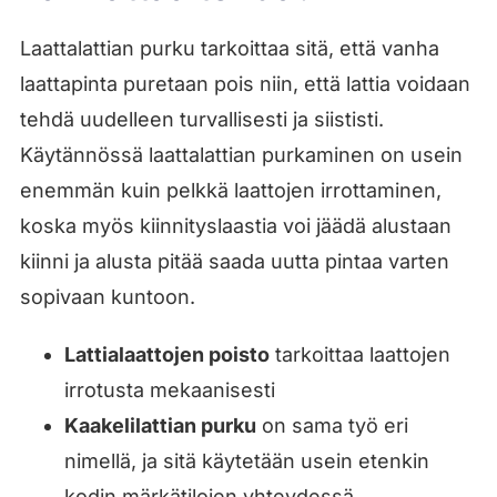
Laattalattian purku tarkoittaa sitä, että vanha
laattapinta puretaan pois niin, että lattia voidaan
tehdä uudelleen turvallisesti ja siististi.
Käytännössä laattalattian purkaminen on usein
enemmän kuin pelkkä laattojen irrottaminen,
koska myös kiinnityslaastia voi jäädä alustaan
kiinni ja alusta pitää saada uutta pintaa varten
sopivaan kuntoon.
Lattialaattojen poisto
tarkoittaa laattojen
irrotusta mekaanisesti
Kaakelilattian purku
on sama työ eri
nimellä, ja sitä käytetään usein etenkin
kodin märkätilojen yhteydessä