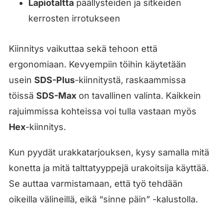
Lapiotaltta
päällysteiden ja sitkeiden
kerrosten irrotukseen
Kiinnitys vaikuttaa sekä tehoon että
ergonomiaan. Kevyempiin töihin käytetään
usein
SDS-Plus
-kiinnitystä, raskaammissa
töissä
SDS-Max
on tavallinen valinta. Kaikkein
rajuimmissa kohteissa voi tulla vastaan myös
Hex
-kiinnitys.
Kun pyydät urakkatarjouksen, kysy samalla mitä
konetta ja mitä talttatyyppejä urakoitsija käyttää.
Se auttaa varmistamaan, että työ tehdään
oikeilla välineillä, eikä “sinne päin” -kalustolla.