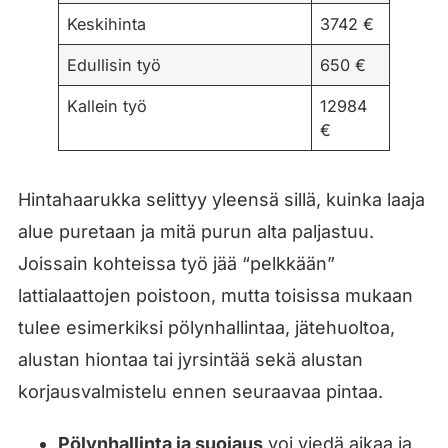
Keskihinta
3742 €
Edullisin työ
650 €
Kallein työ
12984
€
Hintahaarukka selittyy yleensä sillä, kuinka laaja
alue puretaan ja mitä purun alta paljastuu.
Joissain kohteissa työ jää “pelkkään”
lattialaattojen poistoon, mutta toisissa mukaan
tulee esimerkiksi pölynhallintaa, jätehuoltoa,
alustan hiontaa tai jyrsintää sekä alustan
korjausvalmistelu ennen seuraavaa pintaa.
Pölynhallinta ja suojaus
voi viedä aikaa ja