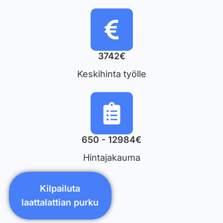
3742€
Keskihinta työlle
650 - 12984€
Hintajakauma
Kilpailuta
laattalattian purku