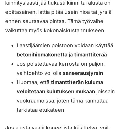
kiinnityslaasti jää tiukasti kiinni tai alusta on
epätasainen, lattia pitää usein hioa tai jyrsiä
ennen seuraavaa pintaa. Tämä työvaihe
vaikuttaa myös kokonaiskustannukseen.
Laastijäämien poistoon voidaan käyttää
betonihiomakonetta
ja
timanttiterää
Jos poistettavaa kerrosta on paljon,
vaihtoehto voi olla
saneerausjyrsin
Huomaa, että
timanttiterän kuluma
veloitetaan kulutuksen mukaan
joissain
vuokraamoissa, joten tämä kannattaa
tarkistaa etukäteen
Jos alusta vaatii koneellista käsittelyä, voit