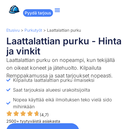
Pyydä tarjous
Suositut remontit
Miten Remppakamu toimii?
Etusivu
>
Purkutyöt
>
Laattalattian purku
Laattalattian purku - Hinta
ja vinkit
Laattalattian purku on nopeampi, kun tekijällä
on oikeat koneet ja jätehuolto. Kilpailuta
Remppakamussa ja saat tarjoukset nopeasti.
Kilpailuta laattalattian purku ilmaiseksi
Saat tarjouksia alueesi urakoitsijoilta
Nopea käyttää eikä ilmoituksen teko vielä sido
mihinkään
(4,7)
2500+ tyytyväistä asiakasta