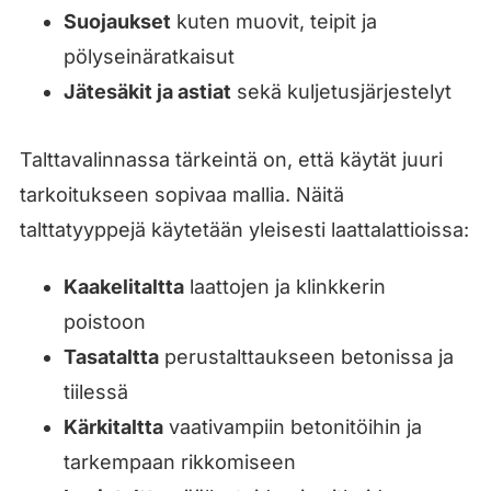
Suojaukset
kuten muovit, teipit ja
pölyseinäratkaisut
Jätesäkit ja astiat
sekä kuljetusjärjestelyt
Talttavalinnassa tärkeintä on, että käytät juuri
tarkoitukseen sopivaa mallia. Näitä
talttatyyppejä käytetään yleisesti laattalattioissa:
Kaakelitaltta
laattojen ja klinkkerin
poistoon
Tasataltta
perustalttaukseen betonissa ja
tiilessä
Kärkitaltta
vaativampiin betonitöihin ja
tarkempaan rikkomiseen