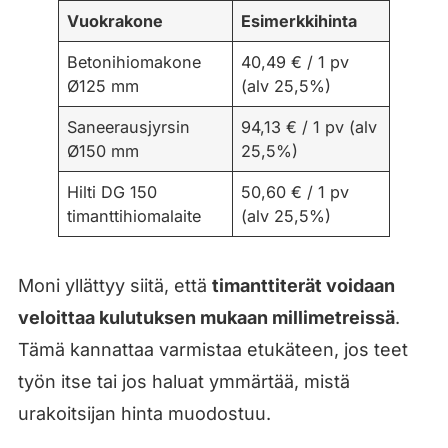
Vuokrakone
Esimerkkihinta
Betonihiomakone
40,49 € / 1 pv
Ø125 mm
(alv 25,5%)
Saneerausjyrsin
94,13 € / 1 pv (alv
Ø150 mm
25,5%)
Hilti DG 150
50,60 € / 1 pv
timanttihiomalaite
(alv 25,5%)
Moni yllättyy siitä, että
timanttiterät voidaan
veloittaa kulutuksen mukaan millimetreissä
.
Tämä kannattaa varmistaa etukäteen, jos teet
työn itse tai jos haluat ymmärtää, mistä
urakoitsijan hinta muodostuu.