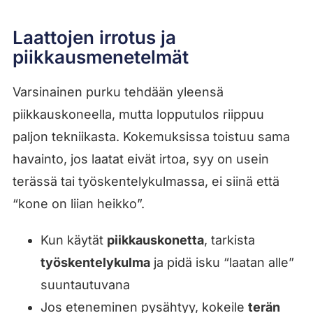
Laattojen irrotus ja
piikkausmenetelmät
Varsinainen purku tehdään yleensä
piikkauskoneella, mutta lopputulos riippuu
paljon tekniikasta. Kokemuksissa toistuu sama
havainto, jos laatat eivät irtoa, syy on usein
terässä tai työskentelykulmassa, ei siinä että
“kone on liian heikko”.
Kun käytät
piikkauskonetta
, tarkista
työskentelykulma
ja pidä isku “laatan alle”
suuntautuvana
Jos eteneminen pysähtyy, kokeile
terän