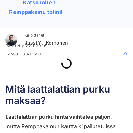
→ Katso miten
Remppakamu toimii
Kirjoittanut:
Jussi Yli-Korhonen
Päivitetty 22.1.2026
Tässä oppaassa
Mitä laattalattian purku
maksaa?
Laattalattian purku hinta vaihtelee paljon
,
mutta Remppakamun kautta kilpailutetuissa