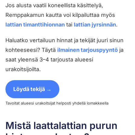
Jos alusta vaatii koneellista käsittelyä,
Remppakamun kautta voi kilpailuttaa myös
lattian timanttihionnan
tai
lattian jyrsinnän
.
Haluatko vertailuun hinnat ja tekijät juuri sinun
kohteeseesi? Täytä
ilmainen tarjouspyyntö
ja
saat yleensä 3–4 tarjousta alueesi
urakoitsijoilta.
Löydä tekijä →
Tavoitat alueesi urakoitsijat helposti yhdellä lomakkeella
Mistä laattalattian purun