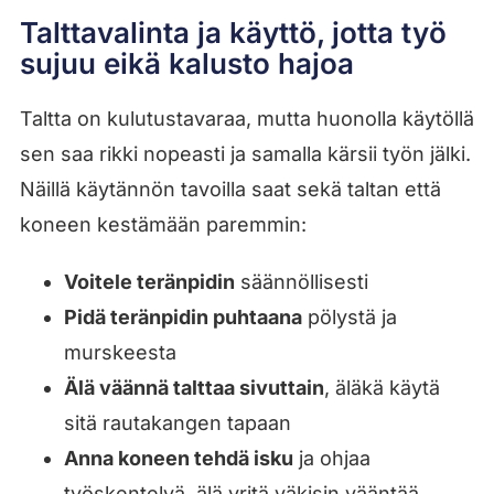
Talttavalinta ja käyttö, jotta työ
sujuu eikä kalusto hajoa
Taltta on kulutustavaraa, mutta huonolla käytöllä
sen saa rikki nopeasti ja samalla kärsii työn jälki.
Näillä käytännön tavoilla saat sekä taltan että
koneen kestämään paremmin:
Voitele teränpidin
säännöllisesti
Pidä teränpidin puhtaana
pölystä ja
murskeesta
Älä väännä talttaa sivuttain
, äläkä käytä
sitä rautakangen tapaan
Anna koneen tehdä isku
ja ohjaa
työskentelyä, älä yritä väkisin vääntää