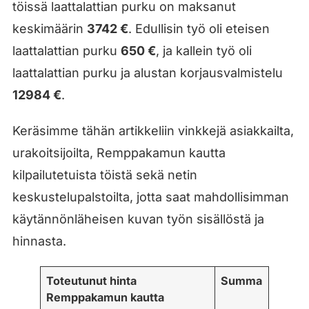
töissä laattalattian purku on maksanut
keskimäärin
3742 €
. Edullisin työ oli eteisen
laattalattian purku
650 €
, ja kallein työ oli
laattalattian purku ja alustan korjausvalmistelu
12984 €
.
Keräsimme tähän artikkeliin vinkkejä asiakkailta,
urakoitsijoilta, Remppakamun kautta
kilpailutetuista töistä sekä netin
keskustelupalstoilta, jotta saat mahdollisimman
käytännönläheisen kuvan työn sisällöstä ja
hinnasta.
Toteutunut hinta
Summa
Remppakamun kautta