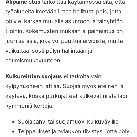
Alipaineistus
tarkoittaa käytännössä sitä, että
työalueelta imetään ilmaa hallitusti pois, jotta
pöly ei karkaa muualle asuntoon ja taloyhtiön
tiloihin. Kokemusten mukaan alipaineistus on
juuri se asia, joka voi puuttua arvioista, mutta
vaikuttaa isosti pölyn hallintaan ja
asumismukavuuteen.
Kulkureittien suojaus
ei tarkoita vain
kylpyhuoneen lattiaa. Suojaa myös eteinen ja
käytävä, koska purkujätteet kulkevat niistä läpi
kymmeniä kertoja.
Suojapahvi tai suojamuovi kulkuväylille
Teippaukset ja oviaukon tiivistys, jotta pöly