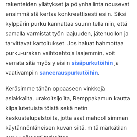
rakenteiden yllätykset ja pölynhallinta nousevat
ensimmäistä kertaa konkreettisesti esiin. Siksi
kylppärin purku kannattaa suunnitella niin, että
samalla varmistat työn laajuuden, jätehuollon ja
tarvittavat kartoitukset. Jos haluat hahmottaa
purku-urakan vaihtoehtoja laajemmin, voit
verrata sitä myös yleisiin
sisäpurkutöihin
ja
vaativampiin
saneerauspurkutöihin
.
Keräsimme tähän oppaaseen vinkkejä
asiakkailta, urakoitsijoilta, Remppakamun kautta
kilpailutetuista töistä sekä netin
keskustelupalstoilta, jotta saat mahdollisimman
käytännönläheisen kuvan siitä, mitä märkätilan