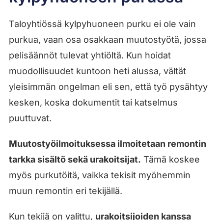
Taloyhtiössä kylpyhuoneen purku ei ole vain
purkua, vaan osa osakkaan muutostyötä, jossa
pelisäännöt tulevat yhtiöltä. Kun hoidat
muodollisuudet kuntoon heti alussa, vältät
yleisimmän ongelman eli sen, että työ pysähtyy
kesken, koska dokumentit tai katselmus
puuttuvat.
Muutostyöilmoituksessa ilmoitetaan remontin
tarkka sisältö sekä urakoitsijat.
Tämä koskee
myös purkutöitä, vaikka tekisit myöhemmin
muun remontin eri tekijällä.
Kun tekijä on valittu,
urakoitsijoiden kanssa