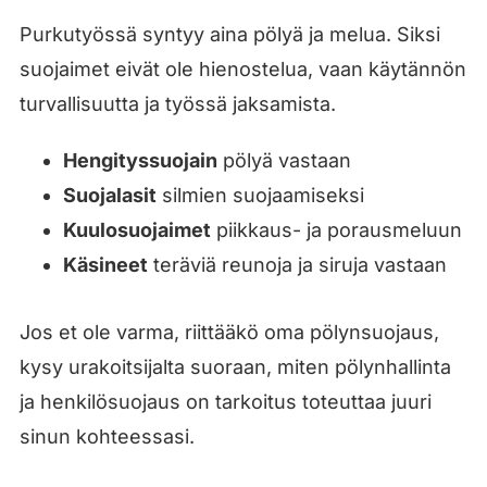
Purkutyössä syntyy aina pölyä ja melua. Siksi
suojaimet eivät ole hienostelua, vaan käytännön
turvallisuutta ja työssä jaksamista.
Hengityssuojain
pölyä vastaan
Suojalasit
silmien suojaamiseksi
Kuulosuojaimet
piikkaus- ja porausmeluun
Käsineet
teräviä reunoja ja siruja vastaan
Jos et ole varma, riittääkö oma pölynsuojaus,
kysy urakoitsijalta suoraan, miten pölynhallinta
ja henkilösuojaus on tarkoitus toteuttaa juuri
sinun kohteessasi.