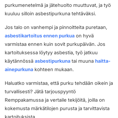
purkumenetelmä ja jätehuolto muuttuvat, ja työ
kuuluu silloin asbestipurkuna tehtäväksi.
Jos talo on vanhempi ja pinnoitteita puretaan,
asbestikartoitus ennen purkua
on hyvä
varmistaa ennen kuin sovit purkupäivän. Jos
kartoituksessa löytyy asbestia, työ jatkuu
käytännössä
asbestipurkuna
tai muuna
haitta-
ainepurkuna
kohteen mukaan.
Haluatko varmistaa, että purku tehdään oikein ja
turvallisesti? Jätä tarjouspyyntö
Remppakamussa ja vertaile tekijöitä, joilla on
kokemusta märkätilojen purusta ja tarvittavista
kartoituksista.