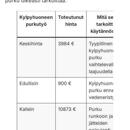
purku oikeasti tarkoittaa.
Kylpyhuoneen
Toteutunut
Mitä se
purkutyö
hinta
tarkoitti
käytännössä
Keskihinta
3984 €
Tyypillinen
kylpyhuoneen
purku
vaihtelevalla
laajuudella
Edullisin
900 €
Kylpyhuoneen
purku ennen
vedeneristystä
Kallein
10873 €
Purku
runkoon ja
jätteiden