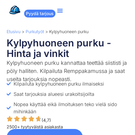
Pyydä tarjous
Suositut remontit
Miten Remppakamu toimii?
Etusivu
>
Purkutyöt
>
Kylpyhuoneen purku
Kylpyhuoneen purku -
Hinta ja vinkit
Kylpyhuoneen purku kannattaa teettää siististi ja
pöly halliten. Kilpailuta Remppakamussa ja saat
useita tarjouksia nopeasti.
Kilpailuta kylpyhuoneen purku ilmaiseksi
Saat tarjouksia alueesi urakoitsijoilta
Nopea käyttää eikä ilmoituksen teko vielä sido
mihinkään
(4,7)
2500+ tyytyväistä asiakasta