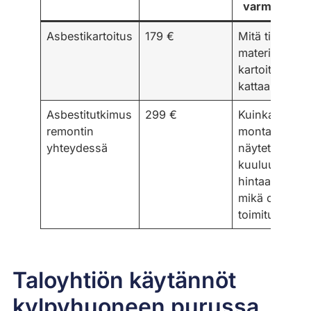
varmistaa
Asbestikartoitus
179 €
Mitä tiloja ja
materiaaleja
kartoitus
kattaa
Asbestitutkimus
299 €
Kuinka
remontin
monta
yhteydessä
näytettä
kuuluu
hintaan ja
mikä on
toimitusaika
Taloyhtiön käytännöt
kylpyhuoneen purussa