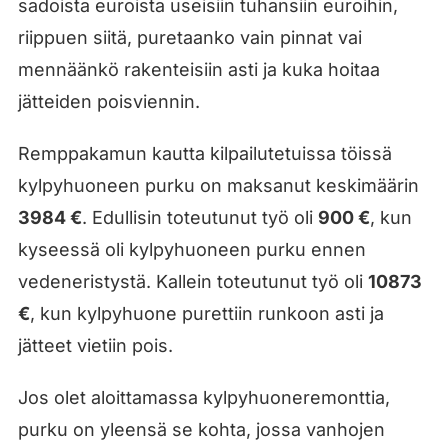
sadoista euroista useisiin tuhansiin euroihin,
riippuen siitä, puretaanko vain pinnat vai
mennäänkö rakenteisiin asti ja kuka hoitaa
jätteiden poisviennin.
Remppakamun kautta kilpailutetuissa töissä
kylpyhuoneen purku on maksanut keskimäärin
3984 €
. Edullisin toteutunut työ oli
900 €
, kun
kyseessä oli kylpyhuoneen purku ennen
vedeneristystä. Kallein toteutunut työ oli
10873
€
, kun kylpyhuone purettiin runkoon asti ja
jätteet vietiin pois.
Jos olet aloittamassa kylpyhuoneremonttia,
purku on yleensä se kohta, jossa vanhojen