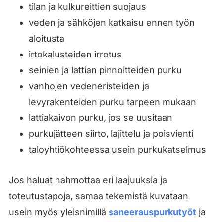
tilan ja kulkureittien suojaus
veden ja sähköjen katkaisu ennen työn
aloitusta
irtokalusteiden irrotus
seinien ja lattian pinnoitteiden purku
vanhojen vedeneristeiden ja
levyrakenteiden purku tarpeen mukaan
lattiakaivon purku, jos se uusitaan
purkujätteen siirto, lajittelu ja poisvienti
taloyhtiökohteessa usein purkukatselmus
Jos haluat hahmottaa eri laajuuksia ja
toteutustapoja, samaa tekemistä kuvataan
usein myös yleisnimillä
saneerauspurkutyöt
ja