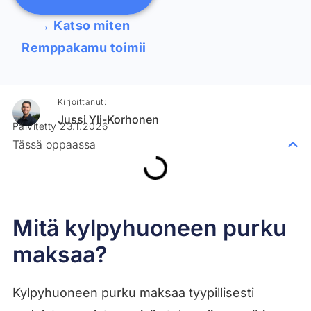
→ Katso miten
Remppakamu toimii
Kirjoittanut:
Jussi Yli-Korhonen
Päivitetty 23.1.2026
Tässä oppaassa
Mitä kylpyhuoneen purku
maksaa?
Kylpyhuoneen purku maksaa tyypillisesti