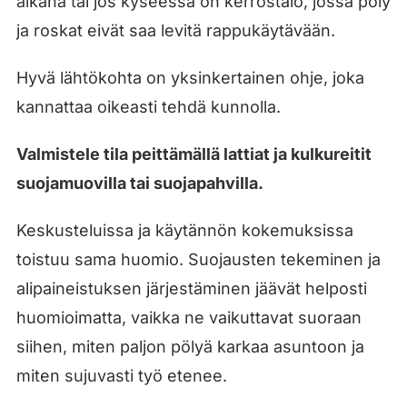
aikana tai jos kyseessä on kerrostalo, jossa pöly
ja roskat eivät saa levitä rappukäytävään.
Hyvä lähtökohta on yksinkertainen ohje, joka
kannattaa oikeasti tehdä kunnolla.
Valmistele tila peittämällä lattiat ja kulkureitit
suojamuovilla tai suojapahvilla.
Keskusteluissa ja käytännön kokemuksissa
toistuu sama huomio. Suojausten tekeminen ja
alipaineistuksen järjestäminen jäävät helposti
huomioimatta, vaikka ne vaikuttavat suoraan
siihen, miten paljon pölyä karkaa asuntoon ja
miten sujuvasti työ etenee.