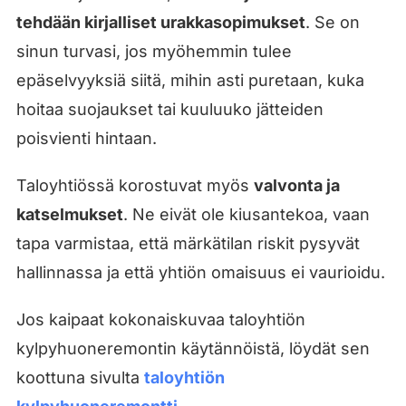
tehdään kirjalliset urakkasopimukset
. Se on
sinun turvasi, jos myöhemmin tulee
epäselvyyksiä siitä, mihin asti puretaan, kuka
hoitaa suojaukset tai kuuluuko jätteiden
poisvienti hintaan.
Taloyhtiössä korostuvat myös
valvonta ja
katselmukset
. Ne eivät ole kiusantekoa, vaan
tapa varmistaa, että märkätilan riskit pysyvät
hallinnassa ja että yhtiön omaisuus ei vaurioidu.
Jos kaipaat kokonaiskuvaa taloyhtiön
kylpyhuoneremontin käytännöistä, löydät sen
koottuna sivulta
taloyhtiön