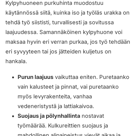
Kylpyhuoneen purkuhinta muodostuu
käytännössä siitä, kuinka iso ja työläs urakka on
tehdä työ siististi, turvallisesti ja sovitussa
laajuudessa. Samannäköinen kylpyhuone voi
maksaa hyvin eri verran purkaa, jos työ tehdään
eri syvyyteen tai jos jätteiden kuljetus on
hankala.
Purun laajuus
vaikuttaa eniten. Puretaanko
vain kalusteet ja pinnat, vai puretaanko
myös levyrakenteita, vanhaa
vedeneristystä ja lattiakaivoa.
Suojaus ja pölynhallinta
nostavat
työmäärää. Kulkureittien suojaus ja
mahdollinen alipaineistus vievät aikaa ja