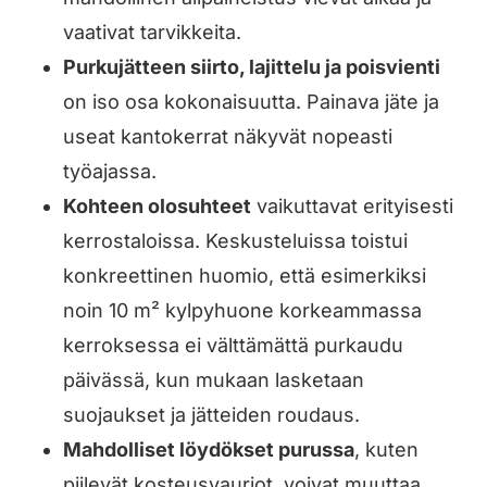
vaativat tarvikkeita.
Purkujätteen siirto, lajittelu ja poisvienti
on iso osa kokonaisuutta. Painava jäte ja
useat kantokerrat näkyvät nopeasti
työajassa.
Kohteen olosuhteet
vaikuttavat erityisesti
kerrostaloissa. Keskusteluissa toistui
konkreettinen huomio, että esimerkiksi
noin 10 m² kylpyhuone korkeammassa
kerroksessa ei välttämättä purkaudu
päivässä, kun mukaan lasketaan
suojaukset ja jätteiden roudaus.
Mahdolliset löydökset purussa
, kuten
piilevät kosteusvauriot, voivat muuttaa