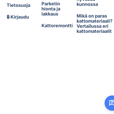
Parketin
kunnossa
Tietosuoja
hionta ja
lakkaus
Mikä on paras
🔒 Kirjaudu
kattomateriaali?
Kattoremontti
Vertailussa eri
kattomateriaalit