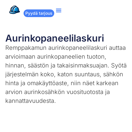
Pyydä tarjous
Suositut remontit
Miten Remppakamu toimii?
Aurinkopaneelilaskuri
Remppakamun aurinkopaneelilaskuri auttaa
arvioimaan aurinkopaneelien tuoton,
hinnan, säästön ja takaisinmaksuajan. Syötä
järjestelmän koko, katon suuntaus, sähkön
hinta ja omakäyttöaste, niin näet karkean
arvion aurinkosähkön vuosituotosta ja
kannattavuudesta.