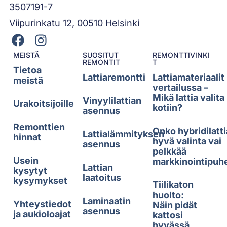
3507191-7
Viipurinkatu 12, 00510 Helsinki
MEISTÄ
SUOSITUT
REMONTTIVINKI
REMONTIT
T
Tietoa
Lattiaremontti
Lattiamateriaalit
meistä
vertailussa –
Mikä lattia valita
Vinyylilattian
Urakoitsijoille
kotiin?
asennus
Remonttien
Onko hybridilatti
Lattialämmityksen
hinnat
hyvä valinta vai
asennus
pelkkää
Usein
markkinointipuh
Lattian
kysytyt
laatoitus
kysymykset
Tiilikaton
huolto:
Laminaatin
Yhteystiedot
Näin pidät
asennus
ja aukioloajat
kattosi
hyvässä