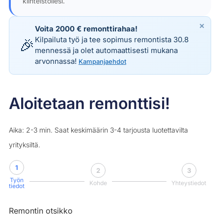
kiinteistöllesi.
×
Voita 2000 € remonttirahaa!
Kilpailuta työ ja tee sopimus remontista 30.8
🎉
mennessä ja olet automaattisesti mukana
arvonnassa!
Kampanjaehdot
Aloitetaan remonttisi!
Aika: 2-3 min. Saat keskimäärin 3-4 tarjousta luotettavilta
yrityksiltä.
1
2
3
Työn
Kohde
Yhteystiedot
tiedot
Remontin otsikko