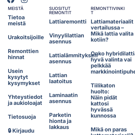
MEISTÄ
SUOSITUT
REMONTTIVINKI
REMONTIT
T
Tietoa
Lattiaremontti
Lattiamateriaalit
meistä
vertailussa –
Mikä lattia valita
Vinyylilattian
Urakoitsijoille
kotiin?
asennus
Remonttien
Onko hybridilatti
Lattialämmityksen
hinnat
hyvä valinta vai
asennus
pelkkää
Usein
markkinointipuh
Lattian
kysytyt
laatoitus
kysymykset
Tiilikaton
huolto:
Laminaatin
Yhteystiedot
Näin pidät
asennus
ja aukioloajat
kattosi
hyvässä
Parketin
kunnossa
Tietosuoja
hionta ja
lakkaus
Mikä on paras
🔒 Kirjaudu