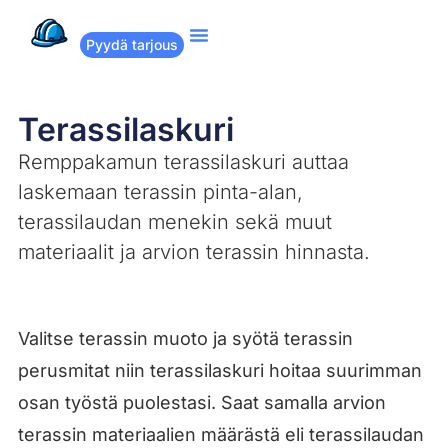
Pyydä tarjous
Suositut remontit
Miten Remppakamu toimii?
Terassilaskuri
Remppakamun terassilaskuri auttaa
laskemaan terassin pinta-alan,
terassilaudan menekin sekä muut
materiaalit ja arvion terassin hinnasta.
Valitse terassin muoto ja syötä terassin
perusmitat niin terassilaskuri hoitaa suurimman
osan työstä puolestasi. Saat samalla arvion
terassin materiaalien määrästä eli terassilaudan