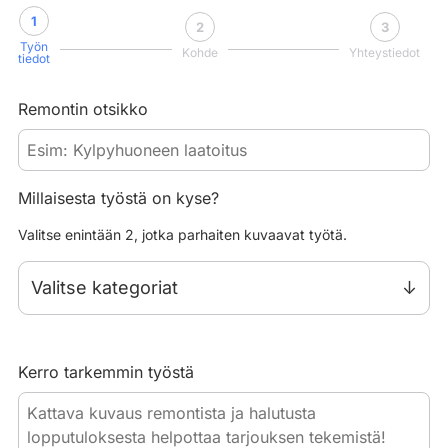
1
2
3
Työn
Kohde
Yhteystiedot
tiedot
Remontin otsikko
Millaisesta työstä on kyse?
Valitse enintään 2, jotka parhaiten kuvaavat työtä.
Valitse kategoriat
Kerro tarkemmin työstä