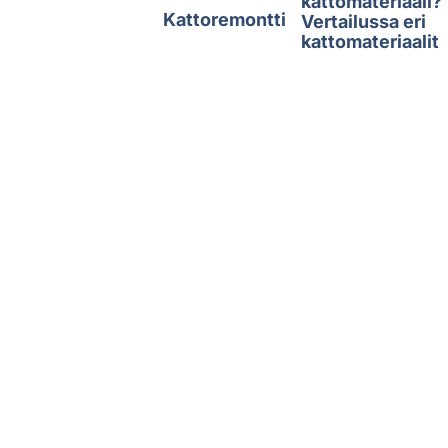
kattomateriaali?
Kattoremontti
Vertailussa eri
kattomateriaalit