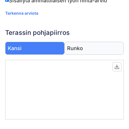
Sisällytä ammattilaisen työn hinta-arvio
Tarkenna arviota
Terassin pohjapiirros
Kansi
Runko