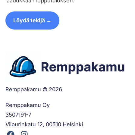
laadukkaan lopputuloksen.
Löydä tekijä →
Remppakamu © 2026
Remppakamu Oy
3507191-7
Viipurinkatu 12, 00510 Helsinki