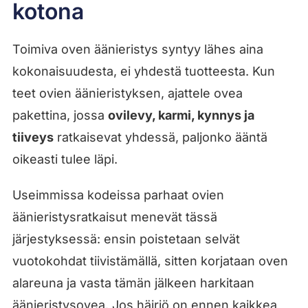
kotona
Toimiva oven äänieristys syntyy lähes aina
kokonaisuudesta, ei yhdestä tuotteesta. Kun
teet ovien äänieristyksen, ajattele ovea
pakettina, jossa
ovilevy, karmi, kynnys ja
tiiveys
ratkaisevat yhdessä, paljonko ääntä
oikeasti tulee läpi.
Useimmissa kodeissa parhaat ovien
äänieristysratkaisut menevät tässä
järjestyksessä: ensin poistetaan selvät
vuotokohdat tiivistämällä, sitten korjataan oven
alareuna ja vasta tämän jälkeen harkitaan
äänieristysovea. Jos häiriö on ennen kaikkea