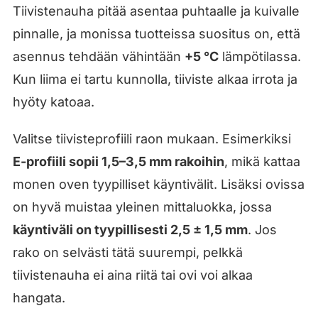
Tiivistenauha pitää asentaa puhtaalle ja kuivalle
pinnalle, ja monissa tuotteissa suositus on, että
asennus tehdään vähintään
+5 °C
lämpötilassa.
Kun liima ei tartu kunnolla, tiiviste alkaa irrota ja
hyöty katoaa.
Valitse tiivisteprofiili raon mukaan. Esimerkiksi
E-profiili sopii 1,5–3,5 mm rakoihin
, mikä kattaa
monen oven tyypilliset käyntivälit. Lisäksi ovissa
on hyvä muistaa yleinen mittaluokka, jossa
käyntiväli on tyypillisesti 2,5 ± 1,5 mm
. Jos
rako on selvästi tätä suurempi, pelkkä
tiivistenauha ei aina riitä tai ovi voi alkaa
hangata.