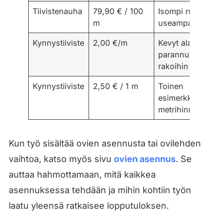
Tiivistenauha
79,90 € / 100
Isompi rulla
m
useampaan ove
Kynnystiiviste
2,00 €/m
Kevyt alareunan
parannus pienii
rakoihin
Kynnystiiviste
2,50 € / 1 m
Toinen
esimerkkihintat
metrihinnalle
Kun työ sisältää ovien asennusta tai ovilehden
vaihtoa, katso myös sivu
ovien asennus
. Se
auttaa hahmottamaan, mitä kaikkea
asennuksessa tehdään ja mihin kohtiin työn
laatu yleensä ratkaisee lopputuloksen.