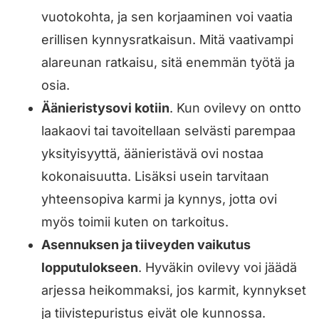
vuotokohta, ja sen korjaaminen voi vaatia
erillisen kynnysratkaisun. Mitä vaativampi
alareunan ratkaisu, sitä enemmän työtä ja
osia.
Äänieristysovi kotiin
. Kun ovilevy on ontto
laakaovi tai tavoitellaan selvästi parempaa
yksityisyyttä, äänieristävä ovi nostaa
kokonaisuutta. Lisäksi usein tarvitaan
yhteensopiva karmi ja kynnys, jotta ovi
myös toimii kuten on tarkoitus.
Asennuksen ja tiiveyden vaikutus
lopputulokseen
. Hyväkin ovilevy voi jäädä
arjessa heikommaksi, jos karmit, kynnykset
ja tiivistepuristus eivät ole kunnossa.