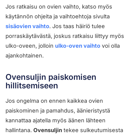
Jos ratkaisu on ovien vaihto, katso myös
käytännön ohjeita ja vaihtoehtoja sivulta
sisäovien vaihto
. Jos taas häiriö tulee
porraskäytävästä, joskus ratkaisu liittyy myös
ulko-oveen, jolloin
ulko-oven vaihto
voi olla
ajankohtainen.
Ovensuljin paiskomisen
hillitsemiseen
Jos ongelma on ennen kaikkea ovien
paiskominen ja pamahdus, äänieristystä
kannattaa ajatella myös äänen lähteen
hallintana.
Ovensuljin
tekee sulkeutumisesta