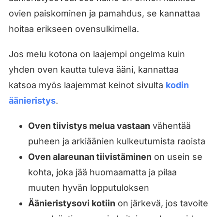
ovien paiskominen ja pamahdus, se kannattaa
hoitaa erikseen ovensulkimella.
Jos melu kotona on laajempi ongelma kuin
yhden oven kautta tuleva ääni, kannattaa
katsoa myös laajemmat keinot sivulta
kodin
äänieristys
.
Oven tiivistys melua vastaan
vähentää
puheen ja arkiäänien kulkeutumista raoista
Oven alareunan tiivistäminen
on usein se
kohta, joka jää huomaamatta ja pilaa
muuten hyvän lopputuloksen
Äänieristysovi kotiin
on järkevä, jos tavoite