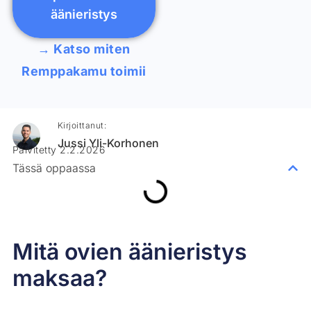
äänieristys
→ Katso miten
Remppakamu toimii
Kirjoittanut:
Jussi Yli-Korhonen
Päivitetty 2.2.2026
Tässä oppaassa
Mitä ovien äänieristys
maksaa?