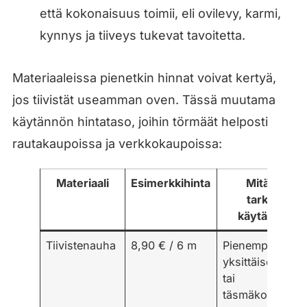
että kokonaisuus toimii, eli ovilevy, karmi,
kynnys ja tiiveys tukevat tavoitetta.
Materiaaleissa pienetkin hinnat voivat kertyä,
jos tiivistät useamman oven. Tässä muutama
käytännön hintataso, joihin törmäät helposti
rautakaupoissa ja verkkokaupoissa:
Materiaali
Esimerkkihinta
Mitä tämä
tarkoittaa
käytännössä
Tiivistenauha
8,90 € / 6 m
Pienempi pakka
yksittäiseen ov
tai
täsmäkorjaukse