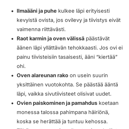
Ilmaääni ja puhe
kulkee läpi erityisesti
kevyistä ovista, jos ovilevy ja tiivistys eivät
vaimenna riittävästi.
Raot karmin ja oven välissä
päästävät
äänen läpi yllättävän tehokkaasti. Jos ovi ei
painu tiivisteisiin tasaisesti, ääni “kiertää”
ohi.
Oven alareunan rako
on usein suurin
yksittäinen vuotokohta. Se päästää ääntä
läpi, vaikka sivutiivisteet olisivat uudet.
Ovien paiskominen ja pamahdus
koetaan
monessa talossa pahimpana häiriönä,
koska se herättää ja tuntuu kehossa.