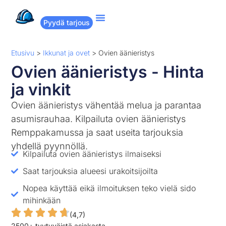
Pyydä tarjous
Suositut remontit
Miten Remppakamu toimii?
Etusivu
>
Ikkunat ja ovet
>
Ovien äänieristys
Ovien äänieristys - Hinta
ja vinkit
Ovien äänieristys vähentää melua ja parantaa
asumisrauhaa. Kilpailuta ovien äänieristys
Remppakamussa ja saat useita tarjouksia
yhdellä pyynnöllä.
Kilpailuta ovien äänieristys ilmaiseksi
Saat tarjouksia alueesi urakoitsijoilta
Nopea käyttää eikä ilmoituksen teko vielä sido
mihinkään
(4,7)
2500+ tyytyväistä asiakasta