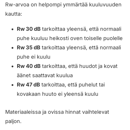
Rw-arvoa on helpompi ymmärtää kuuluvuuden
kautta:
Rw 30 dB
tarkoittaa yleensä, että normaali
puhe kuuluu heikosti oven toiselle puolelle
Rw 35 dB
tarkoittaa yleensä, että normaali
puhe ei kuulu
Rw 40 dB
tarkoittaa, että huudot ja kovat
äänet saattavat kuulua
Rw 47 dB
tarkoittaa, että puhelut tai
kovakaan huuto ei yleensä kuulu
Materiaaleissa ja ovissa hinnat vaihtelevat
paljon.