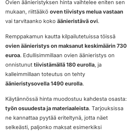
Ovien äänieristyksen hinta vaihtelee eniten sen
mukaan, riittääkö
oven tiivistys melua vastaan
vai tarvitaanko koko
äänieristävä ovi
.
Remppakamun kautta kilpailutetuissa töissä
ovien äänieristys on maksanut keskimäärin 730
euroa
. Edullisimmillaan ovien äänieristys on
onnistunut
tiivistämällä 180 eurolla
, ja
kalleimmillaan toteutus on tehty
äänieristysovella 1490 eurolla
.
Käytännössä hinta muodostuu kahdesta osasta:
työn osuudesta ja materiaaleista
. Tarjouksissa
ne kannattaa pyytää eriteltynä, jotta näet
selkeästi, paljonko maksat esimerkiksi