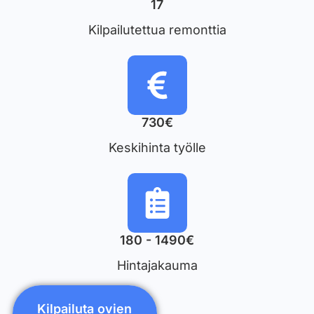
17
Kilpailutettua remonttia
730€
Keskihinta työlle
180 - 1490€
Hintajakauma
Kilpailuta ovien