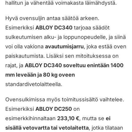
hallitun ja vähentää voimakasta läimähdystä.
Hyvä ovensuljin antaa säätöä arkeen.
Esimerkiksi
ABLOY DC340
tarjoaa säädöt
sulkeutumisen alku- ja loppunopeudelle, ja siinä
voi olla vakiona
avautumisjarru
, joka estää oven
paiskautumista. Lisäksi sen mitoituksessa on
rajat, ja
ABLOY DC340 soveltuu enintään 1400
mm leveään ja 80 kg oveen
standardivetolaitteella.
Ovensulkimissa myös toimitussisältö vaihtelee.
Esimerkiksi
ABLOY DC250
on
esimerkkihinnaltaan
233,10 €
, mutta se
ei
sisällä vetovartta tai vetolaitetta
, jotka tilataan