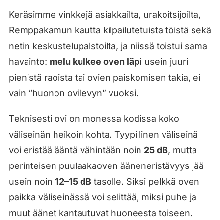
Keräsimme vinkkejä asiakkailta, urakoitsijoilta,
Remppakamun kautta kilpailutetuista töistä sekä
netin keskustelupalstoilta, ja niissä toistui sama
havainto:
melu kulkee oven läpi
usein juuri
pienistä raoista tai ovien paiskomisen takia, ei
vain “huonon ovilevyn” vuoksi.
Teknisesti ovi on monessa kodissa koko
väliseinän heikoin kohta. Tyypillinen väliseinä
voi eristää ääntä vähintään noin
25 dB
, mutta
perinteisen puulaakaoven ääneneristävyys jää
usein noin
12–15 dB
tasolle. Siksi pelkkä oven
paikka väliseinässä voi selittää, miksi puhe ja
muut äänet kantautuvat huoneesta toiseen.