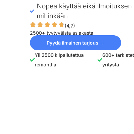
Nopea käyttää eikä ilmoituksen 
mihinkään
(4,7)
2500+ tyytyväistä asiakasta
Pyydä ilmainen tarjous →
Yli 2500 kilpailutettua
600+ tarkiste
remonttia
yritystä