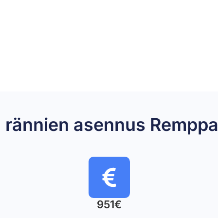
ta rännien asennus Remp
951€