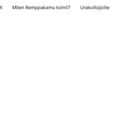
it
Miten Remppakamu toimii?
Urakoitsijoille