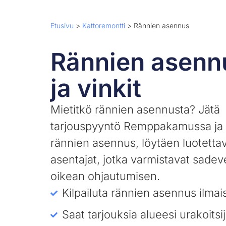
Etusivu
>
Kattoremontti
>
Rännien asennus
Rännien asennu
ja vinkit
Mietitkö rännien asennusta? Jätä
tarjouspyyntö Remppakamussa ja k
rännien asennus, löytäen luotetta
asentajat, jotka varmistavat sade
oikean ohjautumisen.
Kilpailuta rännien asennus ilmai
Saat tarjouksia alueesi urakoitsij