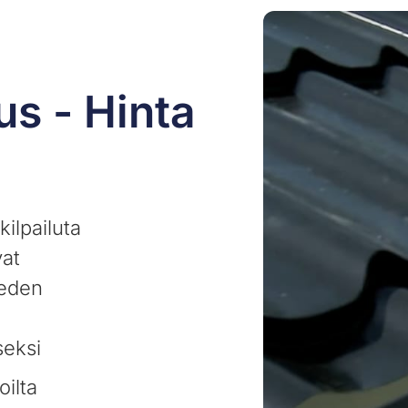
s - Hinta
ilpailuta
vat
veden
seksi
oilta