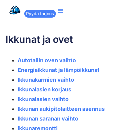
Pyydä tarjous
Suositut remontit
Miten Remppakamu toimii?
Ikkunat ja ovet
Autotallin oven vaihto
Energiaikkunat ja lämpöikkunat
Ikkunakarmien vaihto
Ikkunalasien korjaus
Ikkunalasien vaihto
Ikkunan aukipitolaitteen asennus
Ikkunan saranan vaihto
Ikkunaremontti