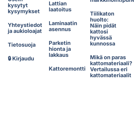
Lattian
kysytyt
laatoitus
kysymykset
Tiilikaton
huolto:
Laminaatin
Yhteystiedot
Näin pidät
asennus
ja aukioloajat
kattosi
hyvässä
Parketin
kunnossa
Tietosuoja
hionta ja
lakkaus
Mikä on paras
🔒 Kirjaudu
kattomateriaali?
Kattoremontti
Vertailussa eri
kattomateriaalit