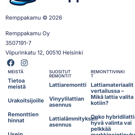
Remppakamu © 2026
Remppakamu Oy
3507191-7
Viipurinkatu 12, 00510 Helsinki
MEISTÄ
SUOSITUT
REMONTTIVINKI
REMONTIT
T
Tietoa
Lattiaremontti
Lattiamateriaalit
meistä
vertailussa –
Mikä lattia valita
Vinyylilattian
Urakoitsijoille
kotiin?
asennus
Remonttien
Onko hybridilatti
Lattialämmityksen
hinnat
hyvä valinta vai
asennus
pelkkää
Usein
markkinointipuh