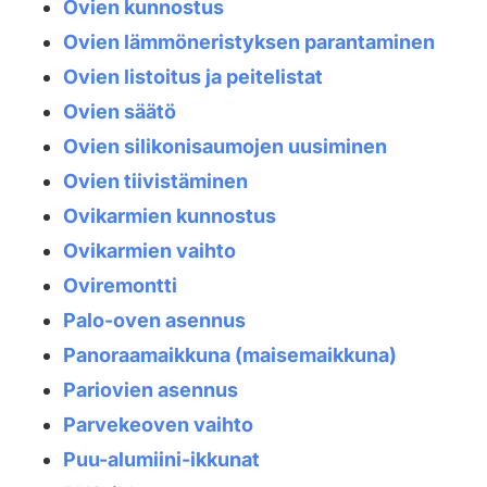
Ovien kunnostus
Ovien lämmöneristyksen parantaminen
Ovien listoitus ja peitelistat
Ovien säätö
Ovien silikonisaumojen uusiminen
Ovien tiivistäminen
Ovikarmien kunnostus
Ovikarmien vaihto
Oviremontti
Palo-oven asennus
Panoraamaikkuna (maisemaikkuna)
Pariovien asennus
Parvekeoven vaihto
Puu-alumiini-ikkunat