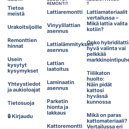
REMONTIT
T
Tietoa
Lattiaremontti
Lattiamateriaalit
meistä
vertailussa –
Mikä lattia valita
Vinyylilattian
Urakoitsijoille
kotiin?
asennus
Remonttien
Onko hybridilatti
Lattialämmityksen
hinnat
hyvä valinta vai
asennus
pelkkää
Usein
markkinointipuh
Lattian
kysytyt
laatoitus
kysymykset
Tiilikaton
huolto:
Laminaatin
Yhteystiedot
Näin pidät
asennus
ja aukioloajat
kattosi
hyvässä
Parketin
kunnossa
Tietosuoja
hionta ja
lakkaus
Mikä on paras
🔒 Kirjaudu
kattomateriaali?
Kattoremontti
Vertailussa eri