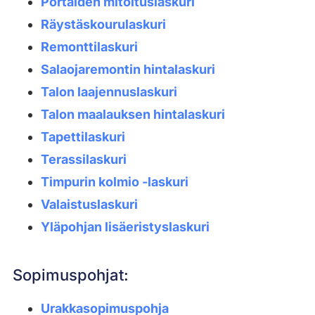
Portaiden mitoituslaskuri
Räystäskourulaskuri
Remonttilaskuri
Salaojaremontin hintalaskuri
Talon laajennuslaskuri
Talon maalauksen hintalaskuri
Tapettilaskuri
Terassilaskuri
Timpurin kolmio -laskuri
Valaistuslaskuri
Yläpohjan lisäeristyslaskuri
Sopimuspohjat:
Urakkasopimuspohja