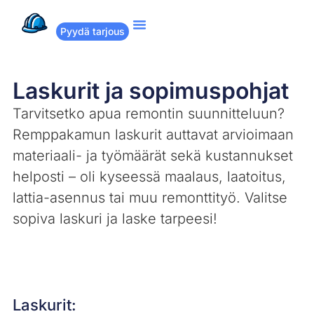
Pyydä tarjous
Suositut remontit
Miten Remppakamu toimii?
Laskurit ja sopimuspohjat
Tarvitsetko apua remontin suunnitteluun?
Remppakamun laskurit auttavat arvioimaan
materiaali- ja työmäärät sekä kustannukset
helposti – oli kyseessä maalaus, laatoitus,
lattia-asennus tai muu remonttityö. Valitse
sopiva laskuri ja laske tarpeesi!
Laskurit: