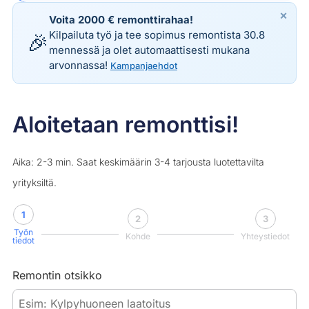
×
Voita 2000 € remonttirahaa!
Kilpailuta työ ja tee sopimus remontista 30.8
🎉
mennessä ja olet automaattisesti mukana
arvonnassa!
Kampanjaehdot
Aloitetaan remonttisi!
Aika: 2-3 min. Saat keskimäärin 3-4 tarjousta luotettavilta
yrityksiltä.
1
2
3
Työn
Kohde
Yhteystiedot
tiedot
Remontin otsikko