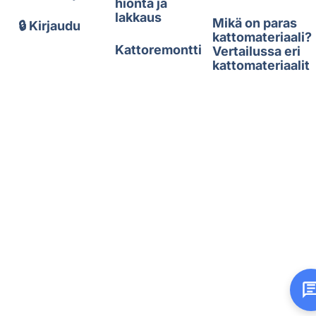
hionta ja
lakkaus
Mikä on paras
🔒 Kirjaudu
kattomateriaali?
Kattoremontti
Vertailussa eri
kattomateriaalit