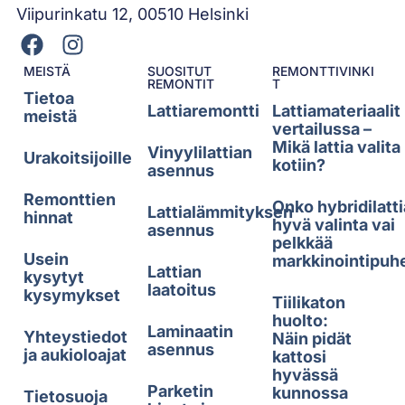
Viipurinkatu 12, 00510 Helsinki
MEISTÄ
SUOSITUT
REMONTTIVINKI
REMONTIT
T
Tietoa
Lattiaremontti
Lattiamateriaalit
meistä
vertailussa –
Mikä lattia valita
Vinyylilattian
Urakoitsijoille
kotiin?
asennus
Remonttien
Onko hybridilatti
Lattialämmityksen
hinnat
hyvä valinta vai
asennus
pelkkää
Usein
markkinointipuh
Lattian
kysytyt
laatoitus
kysymykset
Tiilikaton
huolto:
Laminaatin
Yhteystiedot
Näin pidät
asennus
ja aukioloajat
kattosi
hyvässä
Parketin
kunnossa
Tietosuoja