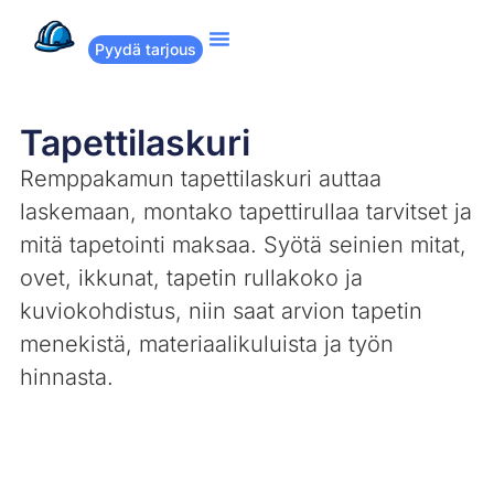
Pyydä tarjous
Suositut remontit
Miten Remppakamu toimii?
Tapettilaskuri
Remppakamun tapettilaskuri auttaa
laskemaan, montako tapettirullaa tarvitset ja
mitä tapetointi maksaa. Syötä seinien mitat,
ovet, ikkunat, tapetin rullakoko ja
kuviokohdistus, niin saat arvion tapetin
menekistä, materiaalikuluista ja työn
hinnasta.