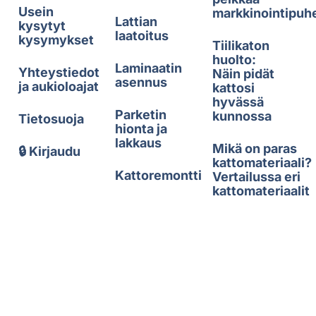
Usein
markkinointipuh
Lattian
kysytyt
laatoitus
kysymykset
Tiilikaton
huolto:
Laminaatin
Yhteystiedot
Näin pidät
asennus
ja aukioloajat
kattosi
hyvässä
Parketin
kunnossa
Tietosuoja
hionta ja
lakkaus
Mikä on paras
🔒 Kirjaudu
kattomateriaali?
Kattoremontti
Vertailussa eri
kattomateriaalit