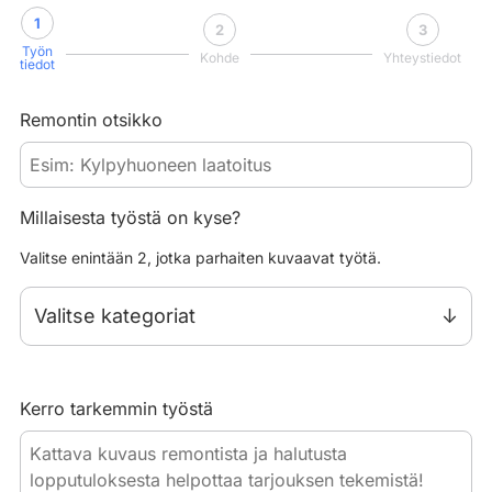
1
2
3
Työn
Kohde
Yhteystiedot
tiedot
Remontin otsikko
Millaisesta työstä on kyse?
Valitse enintään 2, jotka parhaiten kuvaavat työtä.
Valitse kategoriat
Kerro tarkemmin työstä