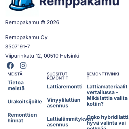
Remppakamu © 2026
Remppakamu Oy
3507191-7
Viipurinkatu 12, 00510 Helsinki
MEISTÄ
SUOSITUT
REMONTTIVINKI
REMONTIT
T
Tietoa
Lattiaremontti
Lattiamateriaalit
meistä
vertailussa –
Mikä lattia valita
Vinyylilattian
Urakoitsijoille
kotiin?
asennus
Remonttien
Onko hybridilatti
Lattialämmityksen
hinnat
hyvä valinta vai
asennus
pelkkää