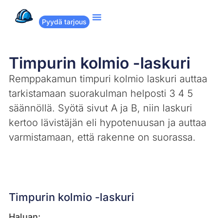
Pyydä tarjous
Suositut remontit
Miten Remppakamu toimii?
Timpurin kolmio -laskuri
Remppakamun timpuri kolmio laskuri auttaa
tarkistamaan suorakulman helposti 3 4 5
säännöllä. Syötä sivut A ja B, niin laskuri
kertoo lävistäjän eli hypotenuusan ja auttaa
varmistamaan, että rakenne on suorassa.
Timpurin kolmio -laskuri
Haluan: