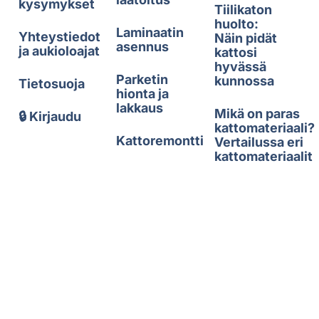
kysymykset
Tiilikaton
huolto:
Laminaatin
Yhteystiedot
Näin pidät
asennus
ja aukioloajat
kattosi
hyvässä
Parketin
kunnossa
Tietosuoja
hionta ja
lakkaus
Mikä on paras
🔒 Kirjaudu
kattomateriaali?
Kattoremontti
Vertailussa eri
kattomateriaalit