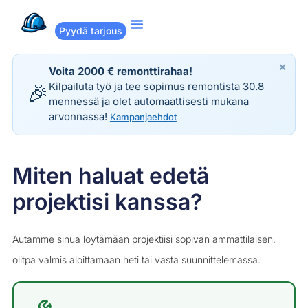
Pyydä tarjous
Suositut remontit
Miten Remppakamu toimii?
×
Voita 2000 € remonttirahaa!
Kilpailuta työ ja tee sopimus remontista 30.8
🎉
mennessä ja olet automaattisesti mukana
arvonnassa!
Kampanjaehdot
Miten haluat edetä
projektisi kanssa?
Autamme sinua löytämään projektiisi sopivan ammattilaisen,
olitpa valmis aloittamaan heti tai vasta suunnittelemassa.