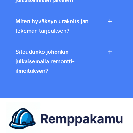
julkaisemisen jälkeen?
Miten hyväksyn urakoitsijan
tekemän tarjouksen?
Sitoudunko johonkin
julkaisemalla remontti-
ilmoituksen?