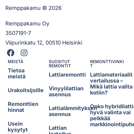
Remppakamu © 2026
Remppakamu Oy
3507191-7
Viipurinkatu 12, 00510 Helsinki
MEISTÄ
SUOSITUT
REMONTTIVINKI
REMONTIT
T
Tietoa
Lattiaremontti
Lattiamateriaalit
meistä
vertailussa –
Mikä lattia valita
Vinyylilattian
Urakoitsijoille
kotiin?
asennus
Remonttien
Onko hybridilatti
Lattialämmityksen
hinnat
hyvä valinta vai
asennus
pelkkää
Usein
markkinointipuh
Lattian
kysytyt
laatoitus