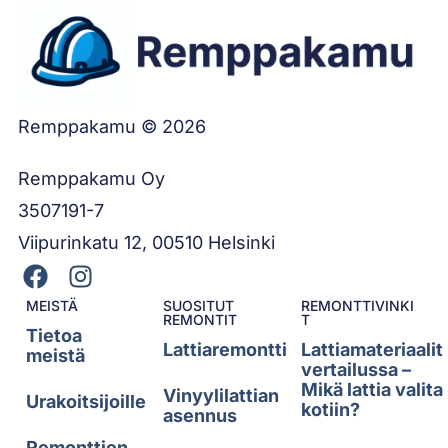
Remppakamu © 2026
Remppakamu Oy
3507191-7
Viipurinkatu 12, 00510 Helsinki
MEISTÄ
SUOSITUT
REMONTTIVINKI
REMONTIT
T
Tietoa
Lattiaremontti
Lattiamateriaalit
meistä
vertailussa –
Mikä lattia valita
Vinyylilattian
Urakoitsijoille
kotiin?
asennus
Remonttien