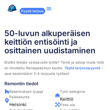
Pyydä tarjous
Suositut remontit
Miten Remppakamu toimii?
50-luvun alkuperäisen
keittiön entisöinti ja
osittainen uudistaminen
Etsitkö tekijää vastaavalle työlle? Tämä ja satoja muita töitä
on ilmoitettu Remppakamun kautta.
Täytä tarjouspyyntö
–
saat keskimäärin 3-4 tarjousta työllesi!
Remontin tiedot
Rakennuksen tyyppi
Työn kategoria
Paikkakunta
Keittiö
Helsinki
Pinta-ala