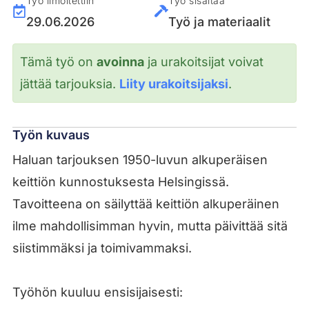
Työ ilmoitettiin
Työ sisältää
29.06.2026
Työ ja materiaalit
Tämä työ on
avoinna
ja urakoitsijat voivat
jättää tarjouksia.
Liity urakoitsijaksi
.
Työn kuvaus
Haluan tarjouksen 1950-luvun alkuperäisen
keittiön kunnostuksesta Helsingissä.
Tavoitteena on säilyttää keittiön alkuperäinen
ilme mahdollisimman hyvin, mutta päivittää sitä
siistimmäksi ja toimivammaksi.
Työhön kuuluu ensisijaisesti: