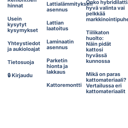
Onko hybridilatti
Lattialämmityksen
hinnat
hyvä valinta vai
asennus
pelkkää
Usein
markkinointipuh
Lattian
kysytyt
laatoitus
kysymykset
Tiilikaton
huolto:
Laminaatin
Yhteystiedot
Näin pidät
asennus
ja aukioloajat
kattosi
hyvässä
Parketin
kunnossa
Tietosuoja
hionta ja
lakkaus
Mikä on paras
🔒 Kirjaudu
kattomateriaali?
Kattoremontti
Vertailussa eri
kattomateriaalit