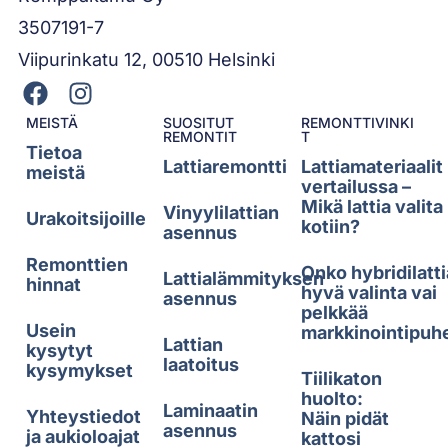
3507191-7
Viipurinkatu 12, 00510 Helsinki
MEISTÄ
SUOSITUT
REMONTTIVINKI
REMONTIT
T
Tietoa
Lattiaremontti
Lattiamateriaalit
meistä
vertailussa –
Mikä lattia valita
Vinyylilattian
Urakoitsijoille
kotiin?
asennus
Remonttien
Onko hybridilatti
Lattialämmityksen
hinnat
hyvä valinta vai
asennus
pelkkää
Usein
markkinointipuh
Lattian
kysytyt
laatoitus
kysymykset
Tiilikaton
huolto:
Laminaatin
Yhteystiedot
Näin pidät
asennus
ja aukioloajat
kattosi