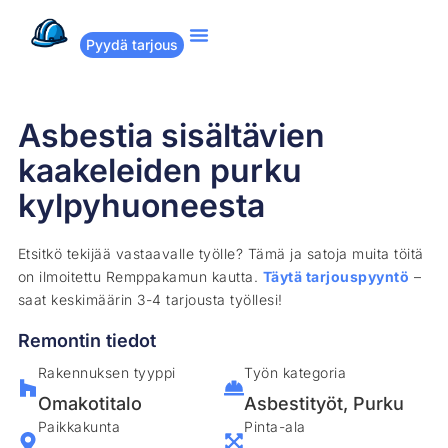
Pyydä tarjous
Suositut remontit
Miten Remppakamu toimii?
Asbestia sisältävien
kaakeleiden purku
kylpyhuoneesta
Etsitkö tekijää vastaavalle työlle? Tämä ja satoja muita töitä
on ilmoitettu Remppakamun kautta.
Täytä tarjouspyyntö
–
saat keskimäärin 3-4 tarjousta työllesi!
Remontin tiedot
Rakennuksen tyyppi
Työn kategoria
Omakotitalo
Asbestityöt
,
Purku
Paikkakunta
Pinta-ala