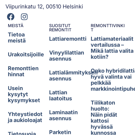
Viipurinkatu 12, 00510 Helsinki
MEISTÄ
SUOSITUT
REMONTTIVINKI
REMONTIT
T
Tietoa
Lattiaremontti
Lattiamateriaalit
meistä
vertailussa –
Mikä lattia valita
Vinyylilattian
Urakoitsijoille
kotiin?
asennus
Remonttien
Onko hybridilatti
Lattialämmityksen
hinnat
hyvä valinta vai
asennus
pelkkää
Usein
markkinointipuh
Lattian
kysytyt
laatoitus
kysymykset
Tiilikaton
huolto:
Laminaatin
Yhteystiedot
Näin pidät
asennus
ja aukioloajat
kattosi
hyvässä
Parketin
kunnossa
Tietosuoja