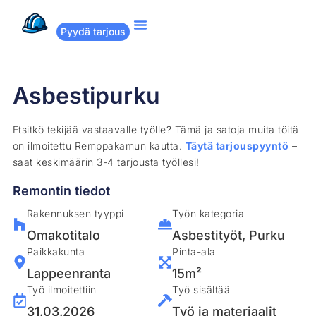
Pyydä tarjous
Suositut remontit
Miten Remppakamu toimii?
Asbestipurku
Etsitkö tekijää vastaavalle työlle? Tämä ja satoja muita töitä
on ilmoitettu Remppakamun kautta.
Täytä tarjouspyyntö
–
saat keskimäärin 3-4 tarjousta työllesi!
Remontin tiedot
Rakennuksen tyyppi
Työn kategoria
Omakotitalo
Asbestityöt
,
Purku
Paikkakunta
Pinta-ala
Lappeenranta
15m²
Työ ilmoitettiin
Työ sisältää
31.03.2026
Työ ja materiaalit