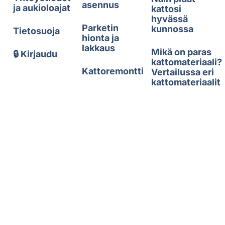
asennus
ja aukioloajat
kattosi
hyvässä
Parketin
kunnossa
Tietosuoja
hionta ja
lakkaus
Mikä on paras
🔒 Kirjaudu
kattomateriaali?
Kattoremontti
Vertailussa eri
kattomateriaalit