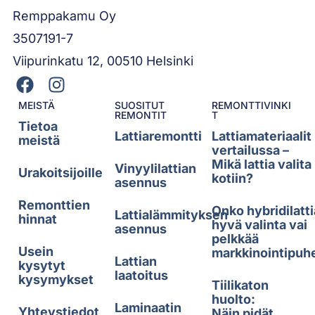
Remppakamu Oy
3507191-7
Viipurinkatu 12, 00510 Helsinki
MEISTÄ
SUOSITUT
REMONTTIVINKI
REMONTIT
T
Tietoa
Lattiaremontti
Lattiamateriaalit
meistä
vertailussa –
Mikä lattia valita
Vinyylilattian
Urakoitsijoille
kotiin?
asennus
Remonttien
Onko hybridilatti
Lattialämmityksen
hinnat
hyvä valinta vai
asennus
pelkkää
Usein
markkinointipuh
Lattian
kysytyt
laatoitus
kysymykset
Tiilikaton
huolto:
Laminaatin
Yhteystiedot
Näin pidät