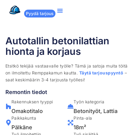
Pyydä tarjous
Suositut remontit
Miten Remppakamu toimii?
Autotallin betonilattian
hionta ja korjaus
Etsitkö tekijää vastaavalle työlle? Tämä ja satoja muita töitä
on ilmoitettu Remppakamun kautta.
Täytä tarjouspyyntö
–
saat keskimäärin 3-4 tarjousta työllesi!
Remontin tiedot
Rakennuksen tyyppi
Työn kategoria
Omakotitalo
Betonityöt
,
Lattia
Paikkakunta
Pinta-ala
Pälkäne
18m²
Työ ilmoitettiin
Työ sisältää