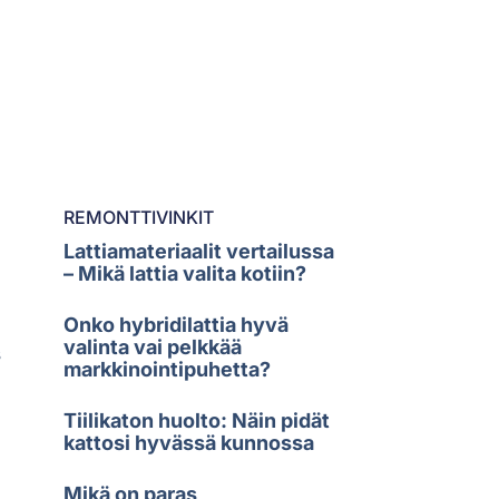
REMONTTIVINKIT
Lattiamateriaalit vertailussa
– Mikä lattia valita kotiin?
Onko hybridilattia hyvä
valinta vai pelkkää
s
markkinointipuhetta?
Tiilikaton huolto: Näin pidät
kattosi hyvässä kunnossa
Mikä on paras