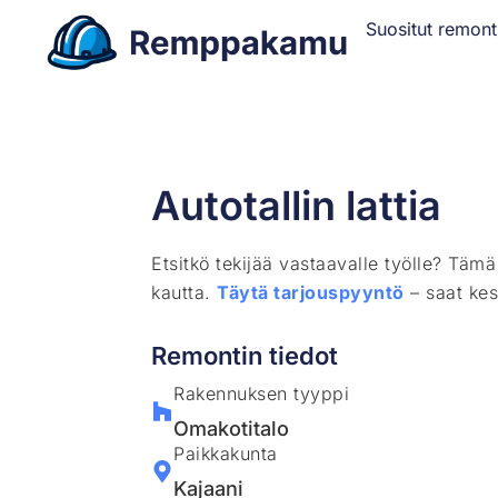
Suositut remont
Autotallin lattia
Etsitkö tekijää vastaavalle työlle? Täm
kautta.
Täytä tarjouspyyntö
– saat kes
Remontin tiedot
Rakennuksen tyyppi
Omakotitalo
Paikkakunta
Kajaani