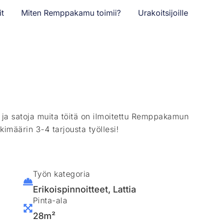
it
Miten Remppakamu toimii?
Urakoitsijoille
ä ja satoja muita töitä on ilmoitettu Remppakamun
kimäärin 3-4 tarjousta työllesi!
Työn kategoria
Erikoispinnoitteet
,
Lattia
Pinta-ala
28m²