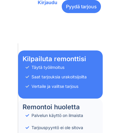
Kirjaudu
Pyydä tarjous
Kilpailuta remonttisi
Täytä työilmoitus
Saat tarjouksia urakoitsijoilta
Vertaile ja valitse tarjous
Remontoi huoletta
Palvelun käyttö on ilmaista
Tarjouspyyntö ei ole sitova