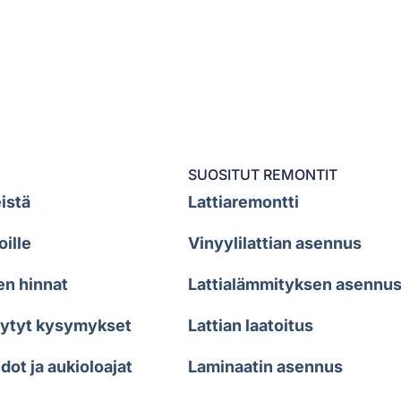
SUOSITUT REMONTIT
istä
Lattiaremontti
oille
Vinyylilattian asennus
en hinnat
Lattialämmityksen asennu
sytyt kysymykset
Lattian laatoitus
dot ja aukioloajat
Laminaatin asennus