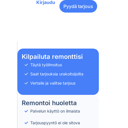
Kirjaudu
Pyydä tarjous
Kilpailuta remonttisi
Täytä työilmoitus
Saat tarjouksia urakoitsijoilta
Vertaile ja valitse tarjous
Remontoi huoletta
Palvelun käyttö on ilmaista
Tarjouspyyntö ei ole sitova