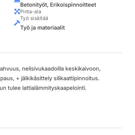
Betonityöt
,
Erikoispinnoitteet
Pinta-ala
Työ sisältää
Työ ja materiaalit
vahvuus, nelisivukaadoilla keskikaivoon,
aus, + jälkikäsittely silikaattipinnoitus.
uun tulee lattialämmityskaapelointi.