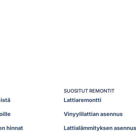
SUOSITUT REMONTIT
istä
Lattiaremontti
oille
Vinyylilattian asennus
en hinnat
Lattialämmityksen asennu