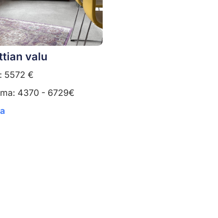
ttian valu
: 5572 €
uma: 4370 - 6729€
ta