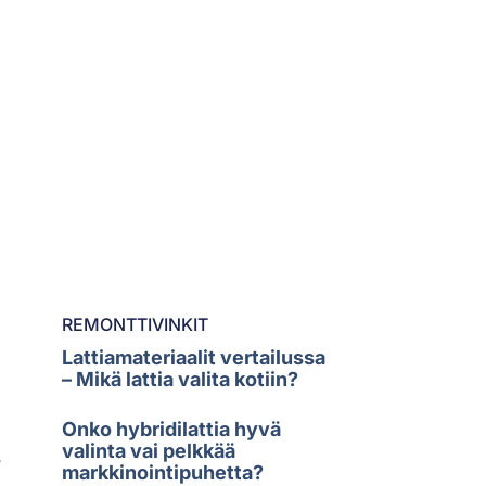
REMONTTIVINKIT
Lattiamateriaalit vertailussa
– Mikä lattia valita kotiin?
Onko hybridilattia hyvä
valinta vai pelkkää
s
markkinointipuhetta?