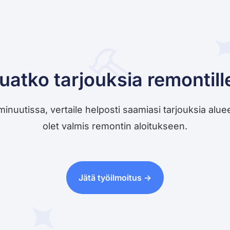
uatko tarjouksia remontill
utissa, vertaile helposti saamiasi tarjouksia alueesi 
olet valmis remontin aloitukseen.
Jätä työilmoitus ->