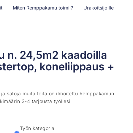
it
Miten Remppakamu toimii?
Urakoitsijoille
alu n. 24,5m2 kaadoilla
tertop, koneliippaus +
ä ja satoja muita töitä on ilmoitettu Remppakamun
kimäärin 3-4 tarjousta työllesi!
Työn kategoria