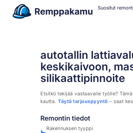
Suositut remont
autotallin lattiav
keskikaivoon, mas
silikaattipinnoite
Etsitkö tekijää vastaavalle työlle? Täm
kautta.
Täytä tarjouspyyntö
– saat kes
Remontin tiedot
Rakennuksen tyyppi